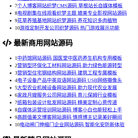
7
个人博客网站织梦CMS源码 草根站长自媒体模板
8
电视剧集在线观看织梦主题 媲美专业影视网站源码
9
花草养殖基地网站织梦源码 养花知识多肉植物
10
游戏定制开发公司织梦源码 热门游戏展示功能
最新商用网站源码
1
中药馆网站源码 国医堂中医药养生机构专用模板
2
营销型环保化工材料网站源码 助力绿色能源转型
3
营销型住宅钢结构网站源码 建筑工程专属模板
4
电子设备产品中英双语网站源码 USB网络摄像头
5
大型农业机械设备网站源码 助力现代农业发展
6
家政月嫂服务公司网站源码 育儿保姆行业模板
7
纸箱包装设计批发网站源码 精美定制心意传递
8
自媒体运营培训网站源码 博客小白也能轻松上手
9
高颜值美文博客网站源码 情感博主记录美好瞬间
10
电动闸门伸缩门企业网站源码 智能化安防新体验