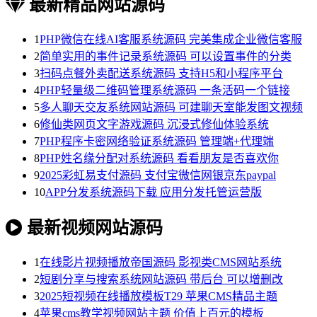
最新精品网站源码
1
PHP微信在线AI客服系统源码 完美集成企业微信客服
2
简单实用的事件记录系统源码 可以设置事件的分类
3
扫码点餐外卖配送系统源码 支持H5和小程序平台
4
PHP轻量级二维码管理系统源码 一条活码一个链接
5
多人聊天交友系统网站源码 可建聊天室能发图文视频
6
修仙类网页文字游戏源码 沉浸式修仙体验系统
7
PHP程序卡密网络验证系统源码 管理端+代理端
8
PHP姓名缘分配对系统源码 看看朋友是否喜欢你
9
2025彩虹易支付源码 支付宝微信网银京东paypal
10
APP分发系统源码下载 应用分发托管运营版
最新视频网站源码
1
在线影片视频播放帝国源码 影视类CMS网站系统
2
短剧分享与搜索系统网站源码 带后台 可以增删改
3
2025短视频在线播放模板T29 苹果CMS精品主题
4
苹果cms教学视频网站主题 价值上百元的模板