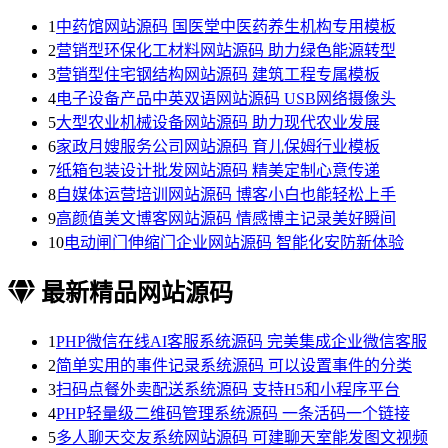
1
中药馆网站源码 国医堂中医药养生机构专用模板
2
营销型环保化工材料网站源码 助力绿色能源转型
3
营销型住宅钢结构网站源码 建筑工程专属模板
4
电子设备产品中英双语网站源码 USB网络摄像头
5
大型农业机械设备网站源码 助力现代农业发展
6
家政月嫂服务公司网站源码 育儿保姆行业模板
7
纸箱包装设计批发网站源码 精美定制心意传递
8
自媒体运营培训网站源码 博客小白也能轻松上手
9
高颜值美文博客网站源码 情感博主记录美好瞬间
10
电动闸门伸缩门企业网站源码 智能化安防新体验
最新精品网站源码
1
PHP微信在线AI客服系统源码 完美集成企业微信客服
2
简单实用的事件记录系统源码 可以设置事件的分类
3
扫码点餐外卖配送系统源码 支持H5和小程序平台
4
PHP轻量级二维码管理系统源码 一条活码一个链接
5
多人聊天交友系统网站源码 可建聊天室能发图文视频