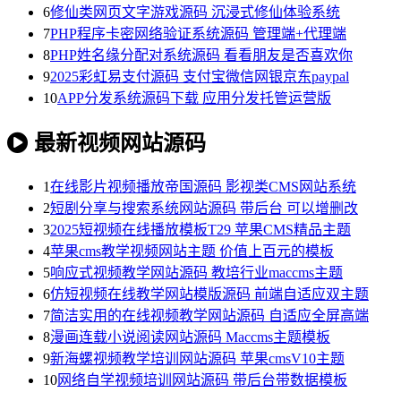
6
修仙类网页文字游戏源码 沉浸式修仙体验系统
7
PHP程序卡密网络验证系统源码 管理端+代理端
8
PHP姓名缘分配对系统源码 看看朋友是否喜欢你
9
2025彩虹易支付源码 支付宝微信网银京东paypal
10
APP分发系统源码下载 应用分发托管运营版
最新视频网站源码
1
在线影片视频播放帝国源码 影视类CMS网站系统
2
短剧分享与搜索系统网站源码 带后台 可以增删改
3
2025短视频在线播放模板T29 苹果CMS精品主题
4
苹果cms教学视频网站主题 价值上百元的模板
5
响应式视频教学网站源码 教培行业maccms主题
6
仿短视频在线教学网站模版源码 前端自适应双主题
7
简洁实用的在线视频教学网站源码 自适应全屏高端
8
漫画连载小说阅读网站源码 Maccms主题模板
9
新海螺视频教学培训网站源码 苹果cmsV10主题
10
网络自学视频培训网站源码 带后台带数据模板