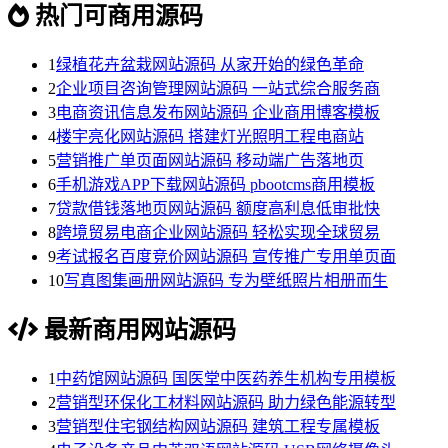
热门可商用源码
1
绿植花卉盆栽网站源码 从家开始的绿色革命
2
企业项目咨询管理网站源码 一站式综合服务商
3
电商资讯信息发布网站源码 企业商用博客模板
4
楼宇亮化网站源码 搭建灯光照明工程电商站
5
营销推广单页面网站源码 移动端广告落地页
6
手机游戏APP下载网站源码 pbootcms商用模板
7
贷款借钱落地页网站源码 额度高利息低审批快
8
跨境贸易电商企业网站源码 轻松实现全球贸易
9
考试报名百度竞价网站源码 宣传推广专用单页面
10
写真图集画册网站源码 专为壁纸照片相册而生
最新商用网站源码
1
中药馆网站源码 国医堂中医药养生机构专用模板
2
营销型环保化工材料网站源码 助力绿色能源转型
3
营销型住宅钢结构网站源码 建筑工程专属模板