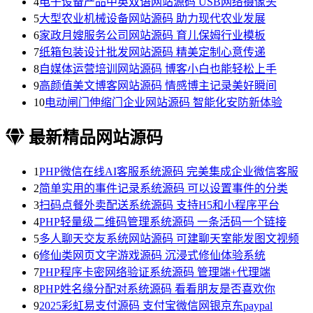
4
电子设备产品中英双语网站源码 USB网络摄像头
5
大型农业机械设备网站源码 助力现代农业发展
6
家政月嫂服务公司网站源码 育儿保姆行业模板
7
纸箱包装设计批发网站源码 精美定制心意传递
8
自媒体运营培训网站源码 博客小白也能轻松上手
9
高颜值美文博客网站源码 情感博主记录美好瞬间
10
电动闸门伸缩门企业网站源码 智能化安防新体验
最新精品网站源码
1
PHP微信在线AI客服系统源码 完美集成企业微信客服
2
简单实用的事件记录系统源码 可以设置事件的分类
3
扫码点餐外卖配送系统源码 支持H5和小程序平台
4
PHP轻量级二维码管理系统源码 一条活码一个链接
5
多人聊天交友系统网站源码 可建聊天室能发图文视频
6
修仙类网页文字游戏源码 沉浸式修仙体验系统
7
PHP程序卡密网络验证系统源码 管理端+代理端
8
PHP姓名缘分配对系统源码 看看朋友是否喜欢你
9
2025彩虹易支付源码 支付宝微信网银京东paypal