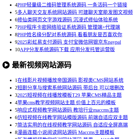
4
PHP轻量级二维码管理系统源码 一条活码一个链接
5
多人聊天交友系统网站源码 可建聊天室能发图文视频
6
修仙类网页文字游戏源码 沉浸式修仙体验系统
7
PHP程序卡密网络验证系统源码 管理端+代理端
8
PHP姓名缘分配对系统源码 看看朋友是否喜欢你
9
2025彩虹易支付源码 支付宝微信网银京东paypal
10
APP分发系统源码下载 应用分发托管运营版
最新视频网站源码
1
在线影片视频播放帝国源码 影视类CMS网站系统
2
短剧分享与搜索系统网站源码 带后台 可以增删改
3
2025短视频在线播放模板T29 苹果CMS精品主题
4
苹果cms教学视频网站主题 价值上百元的模板
5
响应式视频教学网站源码 教培行业maccms主题
6
仿短视频在线教学网站模版源码 前端自适应双主题
7
简洁实用的在线视频教学网站源码 自适应全屏高端
8
漫画连载小说阅读网站源码 Maccms主题模板