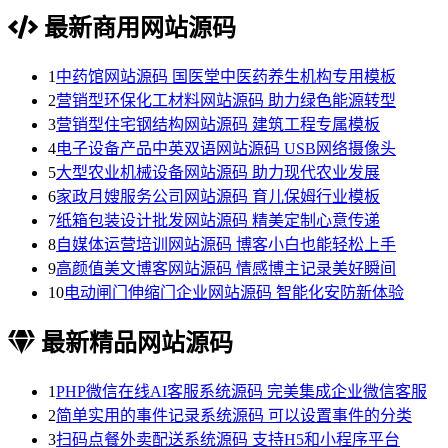
最新商用网站源码
1
中药馆网站源码 国医堂中医药养生机构专用模板
2
营销型环保化工材料网站源码 助力绿色能源转型
3
营销型住宅钢结构网站源码 建筑工程专属模板
4
电子设备产品中英双语网站源码 USB网络摄像头
5
大型农业机械设备网站源码 助力现代农业发展
6
家政月嫂服务公司网站源码 育儿保姆行业模板
7
纸箱包装设计批发网站源码 精美定制心意传递
8
自媒体运营培训网站源码 博客小白也能轻松上手
9
高颜值美文博客网站源码 情感博主记录美好瞬间
10
电动闸门伸缩门企业网站源码 智能化安防新体验
最新精品网站源码
1
PHP微信在线AI客服系统源码 完美集成企业微信客服
2
简单实用的事件记录系统源码 可以设置事件的分类
3
扫码点餐外卖配送系统源码 支持H5和小程序平台