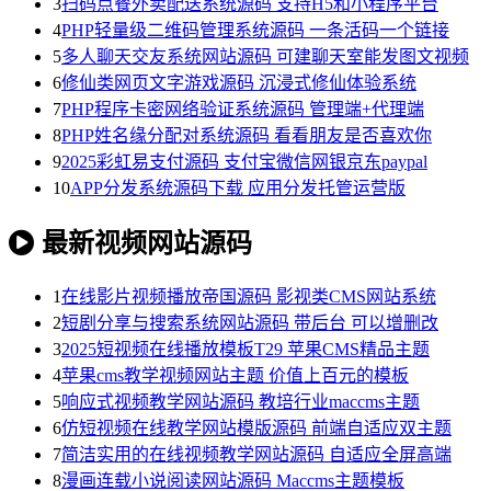
3
扫码点餐外卖配送系统源码 支持H5和小程序平台
4
PHP轻量级二维码管理系统源码 一条活码一个链接
5
多人聊天交友系统网站源码 可建聊天室能发图文视频
6
修仙类网页文字游戏源码 沉浸式修仙体验系统
7
PHP程序卡密网络验证系统源码 管理端+代理端
8
PHP姓名缘分配对系统源码 看看朋友是否喜欢你
9
2025彩虹易支付源码 支付宝微信网银京东paypal
10
APP分发系统源码下载 应用分发托管运营版
最新视频网站源码
1
在线影片视频播放帝国源码 影视类CMS网站系统
2
短剧分享与搜索系统网站源码 带后台 可以增删改
3
2025短视频在线播放模板T29 苹果CMS精品主题
4
苹果cms教学视频网站主题 价值上百元的模板
5
响应式视频教学网站源码 教培行业maccms主题
6
仿短视频在线教学网站模版源码 前端自适应双主题
7
简洁实用的在线视频教学网站源码 自适应全屏高端
8
漫画连载小说阅读网站源码 Maccms主题模板