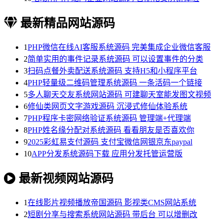
最新精品网站源码
1
PHP微信在线AI客服系统源码 完美集成企业微信客服
2
简单实用的事件记录系统源码 可以设置事件的分类
3
扫码点餐外卖配送系统源码 支持H5和小程序平台
4
PHP轻量级二维码管理系统源码 一条活码一个链接
5
多人聊天交友系统网站源码 可建聊天室能发图文视频
6
修仙类网页文字游戏源码 沉浸式修仙体验系统
7
PHP程序卡密网络验证系统源码 管理端+代理端
8
PHP姓名缘分配对系统源码 看看朋友是否喜欢你
9
2025彩虹易支付源码 支付宝微信网银京东paypal
10
APP分发系统源码下载 应用分发托管运营版
最新视频网站源码
1
在线影片视频播放帝国源码 影视类CMS网站系统
2
短剧分享与搜索系统网站源码 带后台 可以增删改