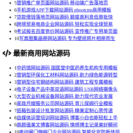
5
营销推广单页面网站源码 移动端广告落地页
6
手机游戏APP下载网站源码 pbootcms商用模板
7
贷款借钱落地页网站源码 额度高利息低审批快
8
跨境贸易电商企业网站源码 轻松实现全球贸易
9
考试报名百度竞价网站源码 宣传推广专用单页面
10
写真图集画册网站源码 专为壁纸照片相册而生
最新商用网站源码
1
中药馆网站源码 国医堂中医药养生机构专用模板
2
营销型环保化工材料网站源码 助力绿色能源转型
3
营销型住宅钢结构网站源码 建筑工程专属模板
4
电子设备产品中英双语网站源码 USB网络摄像头
5
大型农业机械设备网站源码 助力现代农业发展
6
家政月嫂服务公司网站源码 育儿保姆行业模板
7
纸箱包装设计批发网站源码 精美定制心意传递
8
自媒体运营培训网站源码 博客小白也能轻松上手
9
高颜值美文博客网站源码 情感博主记录美好瞬间
10
电动闸门伸缩门企业网站源码 智能化安防新体验