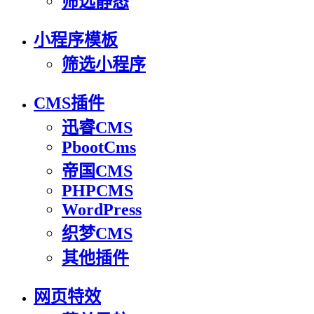
筛选静态
小程序模板
筛选小程序
CMS插件
迅睿CMS
PbootCms
帝国CMS
PHPCMS
WordPress
织梦CMS
其他插件
网页特效