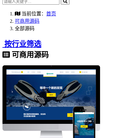
当前位置：
首页
可商用源码
全部源码
按行业筛选
可商用源码