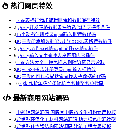
热门网页特效
1
table表格行添加编辑删除和数据保存特效
2
jQuery开发表格数据条件筛选代码 支持多条件
3
15个动态注册登录input输入框特效代码
4
JQ开发能添加数据能导出EXCEL表格特效插件
5
jQuery导出excel格式pdf文件csv格式插件
6
jQuery输入文字查找表格匹配内容插件
7
table方法大全：换色插入删除隐藏显示读取
8
JQ+CSS3多款注册登录input输入框特效
9
JQ开发的可以模糊搜索查找表格数据的代码
10
JQ制作按年级分类随机点名抽奖名单代码
最新商用网站源码
1
中药馆网站源码 国医堂中医药养生机构专用模板
2
营销型环保化工材料网站源码 助力绿色能源转型
3
营销型住宅钢结构网站源码 建筑工程专属模板