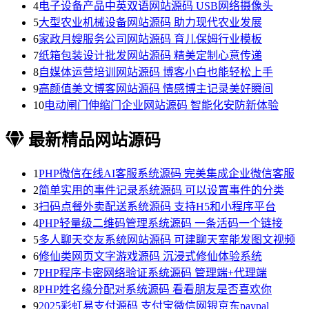
4
电子设备产品中英双语网站源码 USB网络摄像头
5
大型农业机械设备网站源码 助力现代农业发展
6
家政月嫂服务公司网站源码 育儿保姆行业模板
7
纸箱包装设计批发网站源码 精美定制心意传递
8
自媒体运营培训网站源码 博客小白也能轻松上手
9
高颜值美文博客网站源码 情感博主记录美好瞬间
10
电动闸门伸缩门企业网站源码 智能化安防新体验
最新精品网站源码
1
PHP微信在线AI客服系统源码 完美集成企业微信客服
2
简单实用的事件记录系统源码 可以设置事件的分类
3
扫码点餐外卖配送系统源码 支持H5和小程序平台
4
PHP轻量级二维码管理系统源码 一条活码一个链接
5
多人聊天交友系统网站源码 可建聊天室能发图文视频
6
修仙类网页文字游戏源码 沉浸式修仙体验系统
7
PHP程序卡密网络验证系统源码 管理端+代理端
8
PHP姓名缘分配对系统源码 看看朋友是否喜欢你
9
2025彩虹易支付源码 支付宝微信网银京东paypal