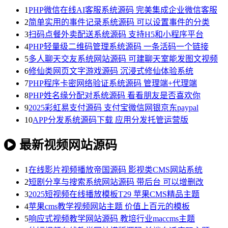
1
PHP微信在线AI客服系统源码 完美集成企业微信客服
2
简单实用的事件记录系统源码 可以设置事件的分类
3
扫码点餐外卖配送系统源码 支持H5和小程序平台
4
PHP轻量级二维码管理系统源码 一条活码一个链接
5
多人聊天交友系统网站源码 可建聊天室能发图文视频
6
修仙类网页文字游戏源码 沉浸式修仙体验系统
7
PHP程序卡密网络验证系统源码 管理端+代理端
8
PHP姓名缘分配对系统源码 看看朋友是否喜欢你
9
2025彩虹易支付源码 支付宝微信网银京东paypal
10
APP分发系统源码下载 应用分发托管运营版
最新视频网站源码
1
在线影片视频播放帝国源码 影视类CMS网站系统
2
短剧分享与搜索系统网站源码 带后台 可以增删改
3
2025短视频在线播放模板T29 苹果CMS精品主题
4
苹果cms教学视频网站主题 价值上百元的模板
5
响应式视频教学网站源码 教培行业maccms主题