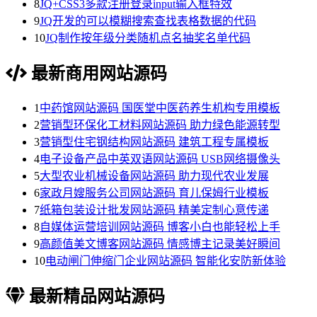
8
JQ+CSS3多款注册登录input输入框特效
9
JQ开发的可以模糊搜索查找表格数据的代码
10
JQ制作按年级分类随机点名抽奖名单代码
最新商用网站源码
1
中药馆网站源码 国医堂中医药养生机构专用模板
2
营销型环保化工材料网站源码 助力绿色能源转型
3
营销型住宅钢结构网站源码 建筑工程专属模板
4
电子设备产品中英双语网站源码 USB网络摄像头
5
大型农业机械设备网站源码 助力现代农业发展
6
家政月嫂服务公司网站源码 育儿保姆行业模板
7
纸箱包装设计批发网站源码 精美定制心意传递
8
自媒体运营培训网站源码 博客小白也能轻松上手
9
高颜值美文博客网站源码 情感博主记录美好瞬间
10
电动闸门伸缩门企业网站源码 智能化安防新体验
最新精品网站源码