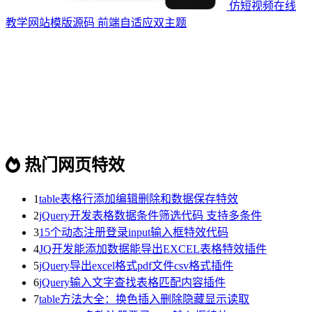
仿短视频在线
教学网站模版源码 前端自适应双主题
热门网页特效
1
table表格行添加编辑删除和数据保存特效
2
jQuery开发表格数据条件筛选代码 支持多条件
3
15个动态注册登录input输入框特效代码
4
JQ开发能添加数据能导出EXCEL表格特效插件
5
jQuery导出excel格式pdf文件csv格式插件
6
jQuery输入文字查找表格匹配内容插件
7
table方法大全：换色插入删除隐藏显示读取