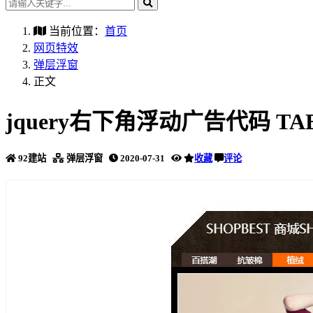
当前位置：
首页
网页特效
弹层浮窗
正文
jquery右下角浮动广告代码 T
92建站
弹层浮窗
2020-07-31
收藏
评论