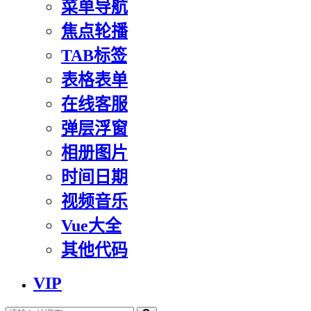
菜单导航
焦点轮播
TAB标签
表格表单
在线客服
弹层浮窗
相册图片
时间日期
视频音乐
Vue大全
其他代码
VIP