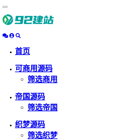
浮
动
导
航
首页
可商用源码
筛选商用
帝国源码
筛选帝国
织梦源码
筛选织梦