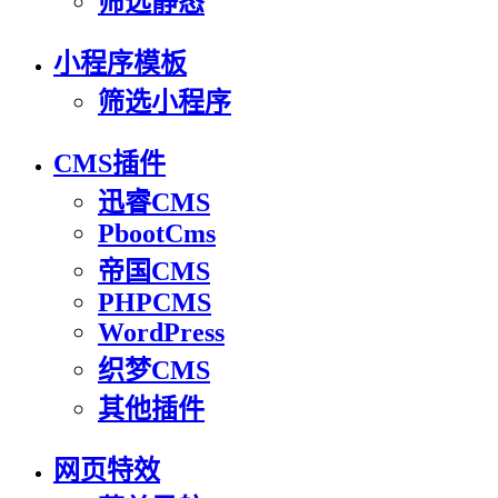
筛选静态
小程序模板
筛选小程序
CMS插件
迅睿CMS
PbootCms
帝国CMS
PHPCMS
WordPress
织梦CMS
其他插件
网页特效