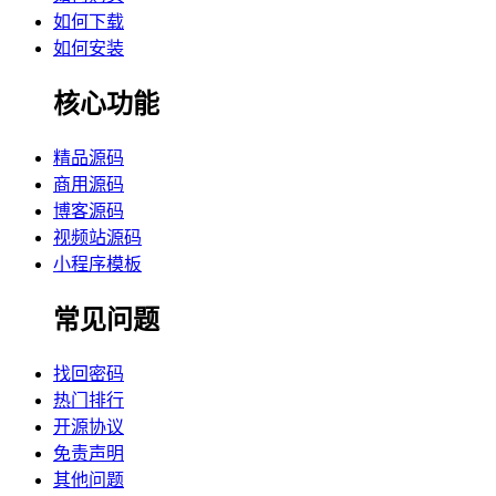
如何下载
如何安装
核心功能
精品源码
商用源码
博客源码
视频站源码
小程序模板
常见问题
找回密码
热门排行
开源协议
免责声明
其他问题