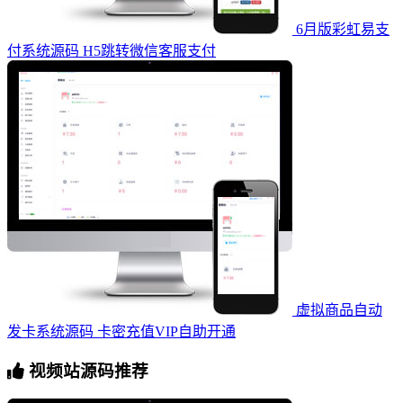
6月版彩虹易支
付系统源码 H5跳转微信客服支付
虚拟商品自动
发卡系统源码 卡密充值VIP自助开通
视频站源码推荐