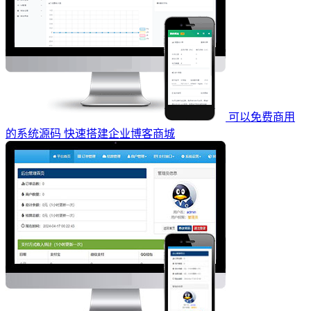
可以免费商用
的系统源码 快速搭建企业博客商城