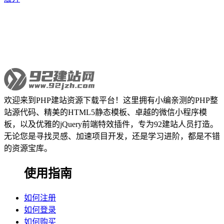
欢迎来到PHP建站资源下载平台！这里拥有小编亲测的PHP整
站源代码、精美的HTML5静态模板、卓越的微信小程序模
板，以及优雅的jQuery前端特效插件，专为92建站人员打造。
无论您是寻找灵感、加速项目开发，还是学习进阶，都是不错
的资源宝库。
使用指南
如何注册
如何登录
如何购买