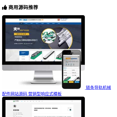
商用源码推荐
链条导轨机械
配件网站源码 营销型响应式模板