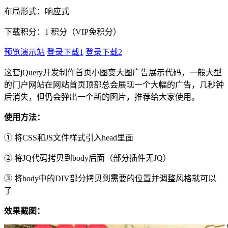
布局形式：响应式
下载积分：
1
积分（VIP免积分）
预览演示站
登录下载1
登录下载2
这套jQuery开发制作首页小图变大图广告展示代码，一般大型
的门户网站在网站首页顶部总会展现一个大幅的广告，几秒钟
后消失，但仍会弹出一个新的图片，推荐给大家使用。
使用方法：
① 将CSS和JS文件样式引入head里面
② 将JQ代码拷贝到body后面（部分插件无JQ）
③ 将body中的DIV部分拷贝到需要的位置并调整风格就可以
了
效果截图：