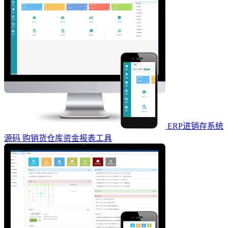
ERP进销存系统
源码 购销货仓库资金报表工具