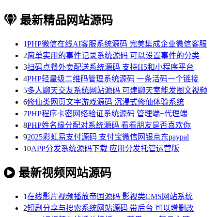
最新精品网站源码
1
PHP微信在线AI客服系统源码 完美集成企业微信客服
2
简单实用的事件记录系统源码 可以设置事件的分类
3
扫码点餐外卖配送系统源码 支持H5和小程序平台
4
PHP轻量级二维码管理系统源码 一条活码一个链接
5
多人聊天交友系统网站源码 可建聊天室能发图文视频
6
修仙类网页文字游戏源码 沉浸式修仙体验系统
7
PHP程序卡密网络验证系统源码 管理端+代理端
8
PHP姓名缘分配对系统源码 看看朋友是否喜欢你
9
2025彩虹易支付源码 支付宝微信网银京东paypal
10
APP分发系统源码下载 应用分发托管运营版
最新视频网站源码
1
在线影片视频播放帝国源码 影视类CMS网站系统
2
短剧分享与搜索系统网站源码 带后台 可以增删改