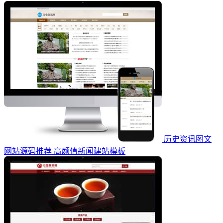
历史资讯图文
网站源码推荐 高颜值新闻建站模板