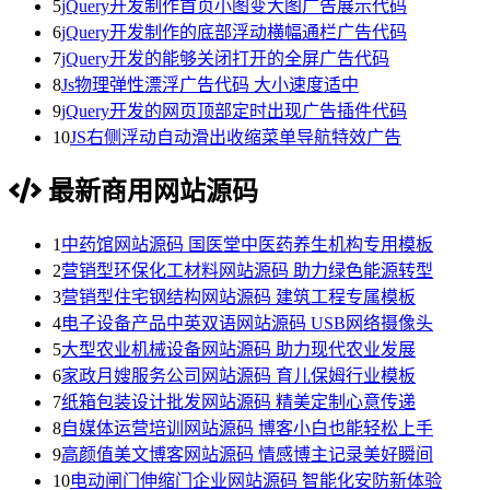
5
jQuery开发制作首页小图变大图广告展示代码
6
jQuery开发制作的底部浮动横幅通栏广告代码
7
jQuery开发的能够关闭打开的全屏广告代码
8
Js物理弹性漂浮广告代码 大小速度适中
9
jQuery开发的网页顶部定时出现广告插件代码
10
JS右侧浮动自动滑出收缩菜单导航特效广告
最新商用网站源码
1
中药馆网站源码 国医堂中医药养生机构专用模板
2
营销型环保化工材料网站源码 助力绿色能源转型
3
营销型住宅钢结构网站源码 建筑工程专属模板
4
电子设备产品中英双语网站源码 USB网络摄像头
5
大型农业机械设备网站源码 助力现代农业发展
6
家政月嫂服务公司网站源码 育儿保姆行业模板
7
纸箱包装设计批发网站源码 精美定制心意传递
8
自媒体运营培训网站源码 博客小白也能轻松上手
9
高颜值美文博客网站源码 情感博主记录美好瞬间
10
电动闸门伸缩门企业网站源码 智能化安防新体验