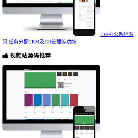
OA办公系统源
码 任务分配CRM及HR管理等功能
视频站源码推荐