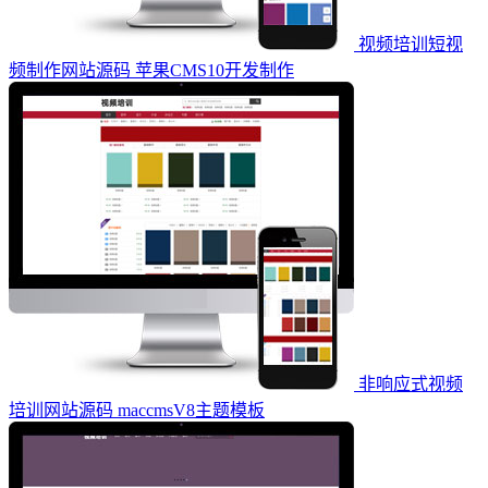
视频培训短视
频制作网站源码 苹果CMS10开发制作
非响应式视频
培训网站源码 maccmsV8主题模板