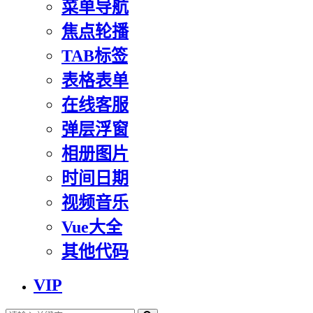
菜单导航
焦点轮播
TAB标签
表格表单
在线客服
弹层浮窗
相册图片
时间日期
视频音乐
Vue大全
其他代码
VIP