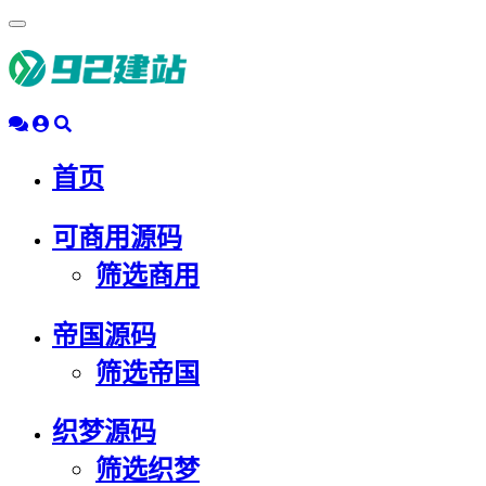
浮
动
导
航
首页
可商用源码
筛选商用
帝国源码
筛选帝国
织梦源码
筛选织梦