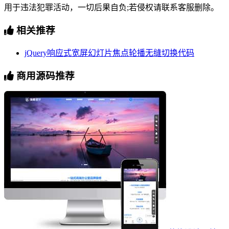
用于违法犯罪活动，一切后果自负;若侵权请联系客服删除。
相关推荐
jQuery响应式宽屏幻灯片焦点轮播无缝切换代码
商用源码推荐