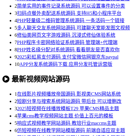
2
简单实用的事件记录系统源码 可以设置事件的分类
3
扫码点餐外卖配送系统源码 支持H5和小程序平台
4
PHP轻量级二维码管理系统源码 一条活码一个链接
5
多人聊天交友系统网站源码 可建聊天室能发图文视频
6
修仙类网页文字游戏源码 沉浸式修仙体验系统
7
PHP程序卡密网络验证系统源码 管理端+代理端
8
PHP姓名缘分配对系统源码 看看朋友是否喜欢你
9
2025彩虹易支付源码 支付宝微信网银京东paypal
10
APP分发系统源码下载 应用分发托管运营版
最新视频网站源码
1
在线影片视频播放帝国源码 影视类CMS网站系统
2
短剧分享与搜索系统网站源码 带后台 可以增删改
3
2025短视频在线播放模板T29 苹果CMS精品主题
4
苹果cms教学视频网站主题 价值上百元的模板
5
响应式视频教学网站源码 教培行业maccms主题
6
仿短视频在线教学网站模版源码 前端自适应双主题