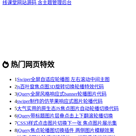
线课堂网站源码 含主题管理后台
热门网页特效
1
Swiper全屏自适应轮播图 左右滚动中间主图
2
js百叶窗焦点图3D旋转切换轮播特效代码
3
jQuery全屏风格响应式banner轮播图片代码
4
swiper制作的仿苹果响应式图片轮播代码
5
大气实用的原生态JS焦点图片自动轮播切换代码
6
jQuery带标题图片层叠点击上下翻滚轮播切换
7
CSS3样式点击图片切换下一张 焦点图片展示集
8
jQuery焦点轮播图切换插件 两侧图片模糊效果