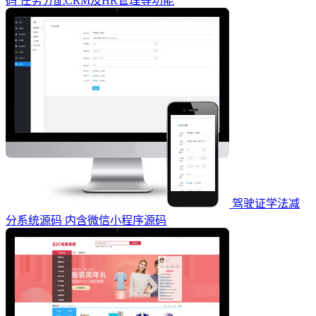
码 任务分配CRM及HR管理等功能
驾驶证学法减
分系统源码 内含微信小程序源码