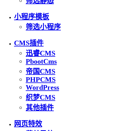
筛选静态
小程序模板
筛选小程序
CMS插件
迅睿CMS
PbootCms
帝国CMS
PHPCMS
WordPress
织梦CMS
其他插件
网页特效