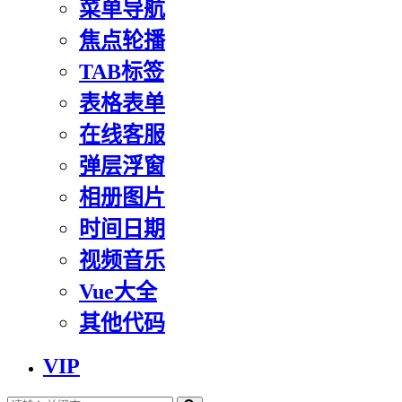
菜单导航
焦点轮播
TAB标签
表格表单
在线客服
弹层浮窗
相册图片
时间日期
视频音乐
Vue大全
其他代码
VIP