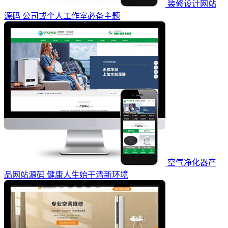
装修设计网站
源码 公司或个人工作室必备主题
空气净化器产
品网站源码 健康人生始于清新环境