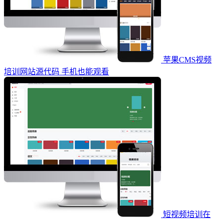
苹果CMS视频
培训网站源代码 手机也能观看
短视频培训在