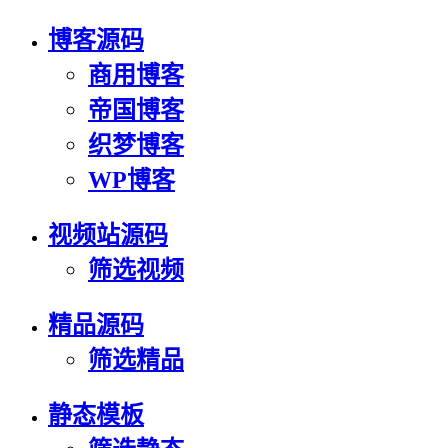
博客源码
商用博客
帝国博客
织梦博客
WP博客
视频站源码
筛选视频
精品源码
筛选精品
静态模板