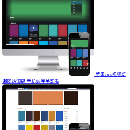
苹果cms视频培
训网站源码 手机端完美观看