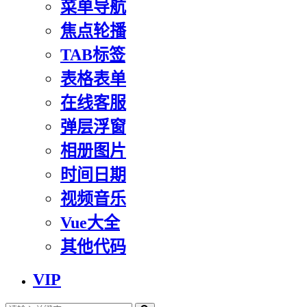
菜单导航
焦点轮播
TAB标签
表格表单
在线客服
弹层浮窗
相册图片
时间日期
视频音乐
Vue大全
其他代码
VIP