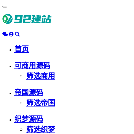
浮
动
导
航
首页
可商用源码
筛选商用
帝国源码
筛选帝国
织梦源码
筛选织梦