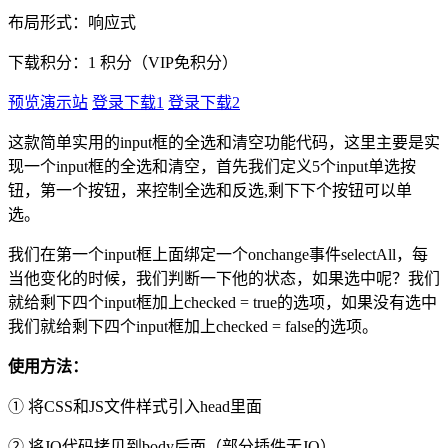
布局形式：响应式
下载积分：
1
积分（VIP免积分）
预览演示站
登录下载1
登录下载2
这款简单实用的input框的全选和清空功能代码，这里主要是实
现一个input框的全选和清空，首先我们定义5个input单选按
钮，第一个按钮，来控制全选和反选,剩下下个按钮可以单
选。
我们在第一个input框上面绑定一个onchange事件selectAll，每
当他变化的时候，我们判断一下他的状态，如果选中呢？我们
就给剩下四个input框加上checked = true的选项，如果没有选中
我们就给剩下四个input框加上checked = false的选项。
使用方法：
① 将CSS和JS文件样式引入head里面
② 将JQ代码拷贝到body后面（部分插件无JQ）