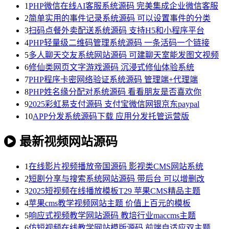
1
PHP微信在线AI客服系统源码 完美集成企业微信客服
2
简单实用的事件记录系统源码 可以设置事件的分类
3
扫码点餐外卖配送系统源码 支持H5和小程序平台
4
PHP轻量级二维码管理系统源码 一条活码一个链接
5
多人聊天交友系统网站源码 可建聊天室能发图文视频
6
修仙类网页文字游戏源码 沉浸式修仙体验系统
7
PHP程序卡密网络验证系统源码 管理端+代理端
8
PHP姓名缘分配对系统源码 看看朋友是否喜欢你
9
2025彩虹易支付源码 支付宝微信网银京东paypal
10
APP分发系统源码下载 应用分发托管运营版
最新视频网站源码
1
在线影片视频播放帝国源码 影视类CMS网站系统
2
短剧分享与搜索系统网站源码 带后台 可以增删改
3
2025短视频在线播放模板T29 苹果CMS精品主题
4
苹果cms教学视频网站主题 价值上百元的模板
5
响应式视频教学网站源码 教培行业maccms主题
6
仿短视频在线教学网站模版源码 前端自适应双主题