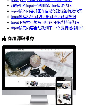
超好用的input一键删除value值源代码
input输入内容并回车自动创建标签特效代码
input创建标签 可增可删可改可获取数据
input下拉框可填写可单选可多选特效代码
input输完内容自动跳到下一个 支持退格删除
商用源码推荐