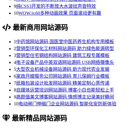
9
纯CSS3开发的不断放大水波纹声音特效
10
WOW.js:60多种动画效果 页面滚动更有趣
最新商用网站源码
1
中药馆网站源码 国医堂中医药养生机构专用模板
2
营销型环保化工材料网站源码 助力绿色能源转型
3
营销型住宅钢结构网站源码 建筑工程专属模板
4
电子设备产品中英双语网站源码 USB网络摄像头
5
大型农业机械设备网站源码 助力现代农业发展
6
家政月嫂服务公司网站源码 育儿保姆行业模板
7
纸箱包装设计批发网站源码 精美定制心意传递
8
自媒体运营培训网站源码 博客小白也能轻松上手
9
高颜值美文博客网站源码 情感博主记录美好瞬间
10
电动闸门伸缩门企业网站源码 智能化安防新体验
最新精品网站源码