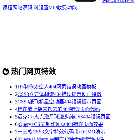
Maccms10视频
课程网站源码 可设置VIP收费功能
热门网页特效
1
H5制作太空人404网页错误动画模板
2
CSS3立方体翻滚404错误提示动画特效
3
CSS3纸飞机星空动画404错误提示页面
4
挂在墙上摇来摆去的404错误页面代码
5
迈克尔·杰克逊月球漫步纯CSS404错误页面
6
jQuery+CSS3制作网页404错误页面效果
7
十三款CSS3文字特效代码 带DEMO演示
8
jQuery+liMarquee制作12种无缝滚动插件