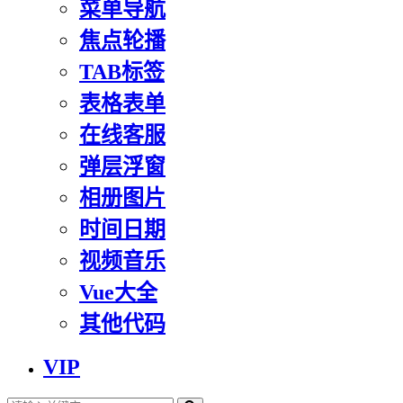
菜单导航
焦点轮播
TAB标签
表格表单
在线客服
弹层浮窗
相册图片
时间日期
视频音乐
Vue大全
其他代码
VIP