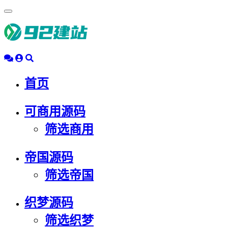
浮
动
导
航
首页
可商用源码
筛选商用
帝国源码
筛选帝国
织梦源码
筛选织梦