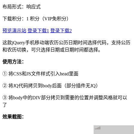
布局形式：响应式
下载积分：
1
积分（VIP免积分）
预览演示站
登录下载1
登录下载2
这款jQuery手机移动端农历公历日期时间选择代码，支持公历
和农历切换，可只选择日期或日期时间都选择。
使用方法：
① 将CSS和JS文件样式引入head里面
② 将JQ代码拷贝到body后面（部分插件无JQ）
③ 将body中的DIV部分拷贝到需要的位置并调整风格就可以
了
效果截图：