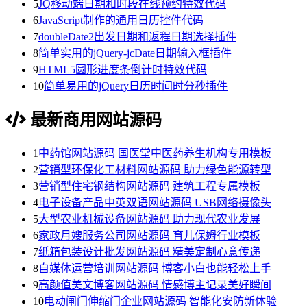
5
JQ移动端日期和时段在线预约特效代码
6
JavaScript制作的通用日历控件代码
7
doubleDate2出发日期和返程日期选择插件
8
简单实用的jQuery-jcDate日期输入框插件
9
HTML5圆形进度条倒计时特效代码
10
简单易用的jQuery日历时间时分秒插件
最新商用网站源码
1
中药馆网站源码 国医堂中医药养生机构专用模板
2
营销型环保化工材料网站源码 助力绿色能源转型
3
营销型住宅钢结构网站源码 建筑工程专属模板
4
电子设备产品中英双语网站源码 USB网络摄像头
5
大型农业机械设备网站源码 助力现代农业发展
6
家政月嫂服务公司网站源码 育儿保姆行业模板
7
纸箱包装设计批发网站源码 精美定制心意传递
8
自媒体运营培训网站源码 博客小白也能轻松上手
9
高颜值美文博客网站源码 情感博主记录美好瞬间
10
电动闸门伸缩门企业网站源码 智能化安防新体验