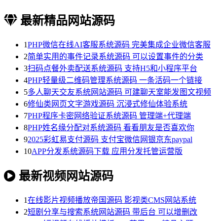
最新精品网站源码
1
PHP微信在线AI客服系统源码 完美集成企业微信客服
2
简单实用的事件记录系统源码 可以设置事件的分类
3
扫码点餐外卖配送系统源码 支持H5和小程序平台
4
PHP轻量级二维码管理系统源码 一条活码一个链接
5
多人聊天交友系统网站源码 可建聊天室能发图文视频
6
修仙类网页文字游戏源码 沉浸式修仙体验系统
7
PHP程序卡密网络验证系统源码 管理端+代理端
8
PHP姓名缘分配对系统源码 看看朋友是否喜欢你
9
2025彩虹易支付源码 支付宝微信网银京东paypal
10
APP分发系统源码下载 应用分发托管运营版
最新视频网站源码
1
在线影片视频播放帝国源码 影视类CMS网站系统
2
短剧分享与搜索系统网站源码 带后台 可以增删改