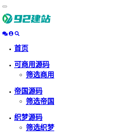
浮
动
导
航
首页
可商用源码
筛选商用
帝国源码
筛选帝国
织梦源码
筛选织梦