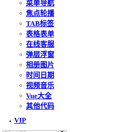
菜单导航
焦点轮播
TAB标签
表格表单
在线客服
弹层浮窗
相册图片
时间日期
视频音乐
Vue大全
其他代码
VIP