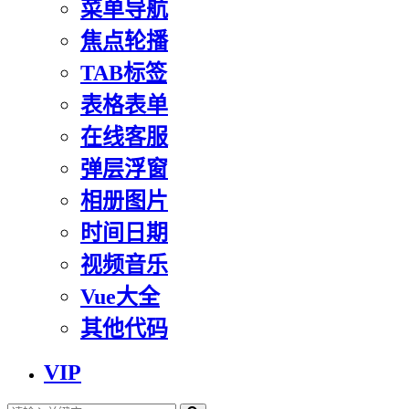
菜单导航
焦点轮播
TAB标签
表格表单
在线客服
弹层浮窗
相册图片
时间日期
视频音乐
Vue大全
其他代码
VIP