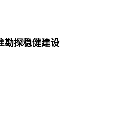
准勘探稳健建设