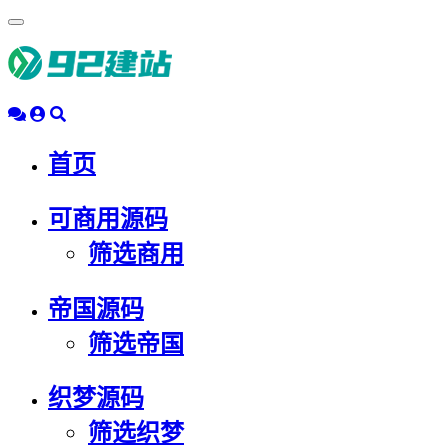
浮
动
导
航
首页
可商用源码
筛选商用
帝国源码
筛选帝国
织梦源码
筛选织梦