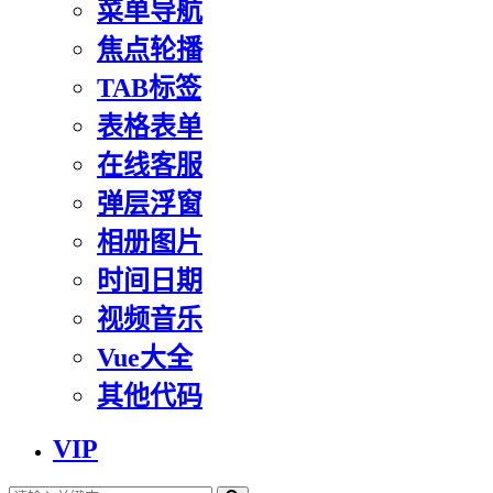
菜单导航
焦点轮播
TAB标签
表格表单
在线客服
弹层浮窗
相册图片
时间日期
视频音乐
Vue大全
其他代码
VIP