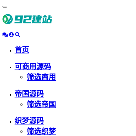
浮
动
导
航
首页
可商用源码
筛选商用
帝国源码
筛选帝国
织梦源码
筛选织梦