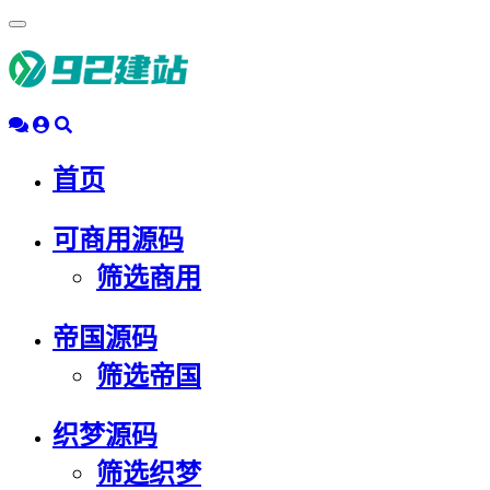
浮
动
导
航
首页
可商用源码
筛选商用
帝国源码
筛选帝国
织梦源码
筛选织梦