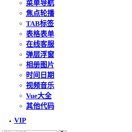
菜单导航
焦点轮播
TAB标签
表格表单
在线客服
弹层浮窗
相册图片
时间日期
视频音乐
Vue大全
其他代码
VIP