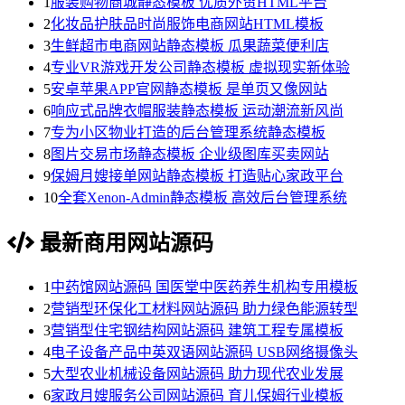
1
服装购物商城静态模板 优质外贸HTML平台
2
化妆品护肤品时尚服饰电商网站HTML模板
3
生鲜超市电商网站静态模板 瓜果蔬菜便利店
4
专业VR游戏开发公司静态模板 虚拟现实新体验
5
安卓苹果APP官网静态模板 是单页又像网站
6
响应式品牌衣帽服装静态模板 运动潮流新风尚
7
专为小区物业打造的后台管理系统静态模板
8
图片交易市场静态模板 企业级图库买卖网站
9
保姆月嫂接单网站静态模板 打造贴心家政平台
10
全套Xenon-Admin静态模板 高效后台管理系统
最新商用网站源码
1
中药馆网站源码 国医堂中医药养生机构专用模板
2
营销型环保化工材料网站源码 助力绿色能源转型
3
营销型住宅钢结构网站源码 建筑工程专属模板
4
电子设备产品中英双语网站源码 USB网络摄像头
5
大型农业机械设备网站源码 助力现代农业发展
6
家政月嫂服务公司网站源码 育儿保姆行业模板