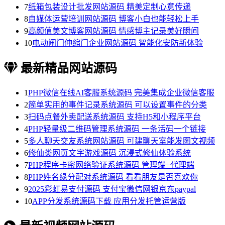
7
纸箱包装设计批发网站源码 精美定制心意传递
8
自媒体运营培训网站源码 博客小白也能轻松上手
9
高颜值美文博客网站源码 情感博主记录美好瞬间
10
电动闸门伸缩门企业网站源码 智能化安防新体验
最新精品网站源码
1
PHP微信在线AI客服系统源码 完美集成企业微信客服
2
简单实用的事件记录系统源码 可以设置事件的分类
3
扫码点餐外卖配送系统源码 支持H5和小程序平台
4
PHP轻量级二维码管理系统源码 一条活码一个链接
5
多人聊天交友系统网站源码 可建聊天室能发图文视频
6
修仙类网页文字游戏源码 沉浸式修仙体验系统
7
PHP程序卡密网络验证系统源码 管理端+代理端
8
PHP姓名缘分配对系统源码 看看朋友是否喜欢你
9
2025彩虹易支付源码 支付宝微信网银京东paypal
10
APP分发系统源码下载 应用分发托管运营版