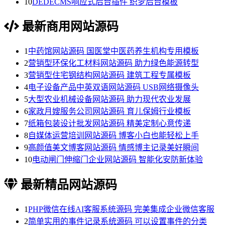
10
DEDECMS响应式后台插件 织梦后台模板
最新商用网站源码
1
中药馆网站源码 国医堂中医药养生机构专用模板
2
营销型环保化工材料网站源码 助力绿色能源转型
3
营销型住宅钢结构网站源码 建筑工程专属模板
4
电子设备产品中英双语网站源码 USB网络摄像头
5
大型农业机械设备网站源码 助力现代农业发展
6
家政月嫂服务公司网站源码 育儿保姆行业模板
7
纸箱包装设计批发网站源码 精美定制心意传递
8
自媒体运营培训网站源码 博客小白也能轻松上手
9
高颜值美文博客网站源码 情感博主记录美好瞬间
10
电动闸门伸缩门企业网站源码 智能化安防新体验
最新精品网站源码
1
PHP微信在线AI客服系统源码 完美集成企业微信客服
2
简单实用的事件记录系统源码 可以设置事件的分类