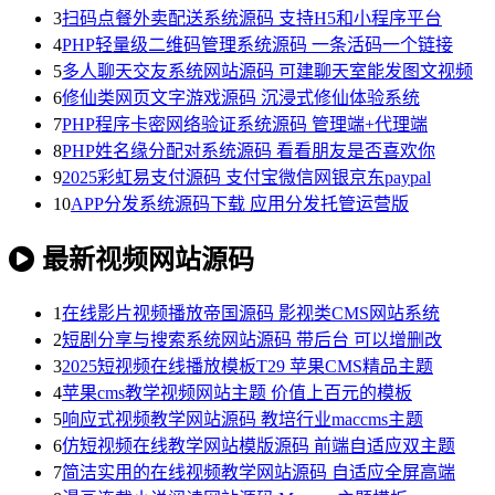
3
扫码点餐外卖配送系统源码 支持H5和小程序平台
4
PHP轻量级二维码管理系统源码 一条活码一个链接
5
多人聊天交友系统网站源码 可建聊天室能发图文视频
6
修仙类网页文字游戏源码 沉浸式修仙体验系统
7
PHP程序卡密网络验证系统源码 管理端+代理端
8
PHP姓名缘分配对系统源码 看看朋友是否喜欢你
9
2025彩虹易支付源码 支付宝微信网银京东paypal
10
APP分发系统源码下载 应用分发托管运营版
最新视频网站源码
1
在线影片视频播放帝国源码 影视类CMS网站系统
2
短剧分享与搜索系统网站源码 带后台 可以增删改
3
2025短视频在线播放模板T29 苹果CMS精品主题
4
苹果cms教学视频网站主题 价值上百元的模板
5
响应式视频教学网站源码 教培行业maccms主题
6
仿短视频在线教学网站模版源码 前端自适应双主题
7
简洁实用的在线视频教学网站源码 自适应全屏高端