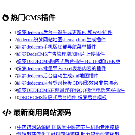
热门CMS插件
1
织梦dedecms后台一键生成更新PC和WAP插件
2
dedecms织梦网站地图sitemap.html生成插件
3
织梦dedecms手机版底部导航菜单插件
4
织梦DedeCMS广告管理增加图片上传插件
5
织梦DEDECMS响应式后台插件 BUTF8和GBK版
6
织梦dedecms批量导入excel表格内容的插件
7
织梦dedecms后台自动生成xml地图插件
8
织梦dedecms后台登录模板 3D阴影效果非常漂亮
9
织梦DEDECMS右侧悬浮在线QQ微信电话客服插件
10
DEDECMS响应式后台插件 织梦后台模板
最新商用网站源码
1
中药馆网站源码 国医堂中医药养生机构专用模板
2
营销型环保化工材料网站源码 助力绿色能源转型