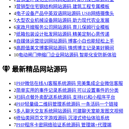
3
营销型住宅钢结构网站源码 建筑工程专属模板
4
电子设备产品中英双语网站源码 USB网络摄像头
5
大型农业机械设备网站源码 助力现代农业发展
6
家政月嫂服务公司网站源码 育儿保姆行业模板
7
纸箱包装设计批发网站源码 精美定制心意传递
8
自媒体运营培训网站源码 博客小白也能轻松上手
9
高颜值美文博客网站源码 情感博主记录美好瞬间
10
电动闸门伸缩门企业网站源码 智能化安防新体验
最新精品网站源码
1
PHP微信在线AI客服系统源码 完美集成企业微信客服
2
简单实用的事件记录系统源码 可以设置事件的分类
3
扫码点餐外卖配送系统源码 支持H5和小程序平台
4
PHP轻量级二维码管理系统源码 一条活码一个链接
5
多人聊天交友系统网站源码 可建聊天室能发图文视频
6
修仙类网页文字游戏源码 沉浸式修仙体验系统
7
PHP程序卡密网络验证系统源码 管理端+代理端