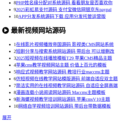
8
PHP姓名缘分配对系统源码 看看朋友是否喜欢你
9
2025彩虹易支付源码 支付宝微信网银京东paypal
10
APP分发系统源码下载 应用分发托管运营版
最新视频网站源码
1
在线影片视频播放帝国源码 影视类CMS网站系统
2
短剧分享与搜索系统网站源码 带后台 可以增删改
3
2025短视频在线播放模板T29 苹果CMS精品主题
4
苹果cms教学视频网站主题 价值上百元的模板
5
响应式视频教学网站源码 教培行业maccms主题
6
仿短视频在线教学网站模版源码 前端自适应双主题
7
简洁实用的在线视频教学网站源码 自适应全屏高端
8
漫画连载小说阅读网站源码 Maccms主题模板
9
新海螺视频教学培训网站源码 苹果cmsV10主题
10
网络自学视频培训网站源码 带后台带数据模板
展开