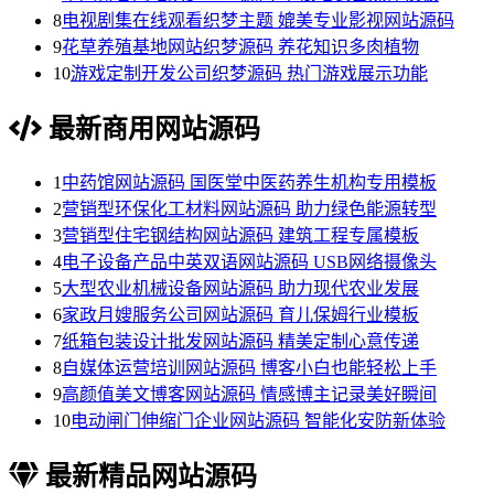
8
电视剧集在线观看织梦主题 媲美专业影视网站源码
9
花草养殖基地网站织梦源码 养花知识多肉植物
10
游戏定制开发公司织梦源码 热门游戏展示功能
最新商用网站源码
1
中药馆网站源码 国医堂中医药养生机构专用模板
2
营销型环保化工材料网站源码 助力绿色能源转型
3
营销型住宅钢结构网站源码 建筑工程专属模板
4
电子设备产品中英双语网站源码 USB网络摄像头
5
大型农业机械设备网站源码 助力现代农业发展
6
家政月嫂服务公司网站源码 育儿保姆行业模板
7
纸箱包装设计批发网站源码 精美定制心意传递
8
自媒体运营培训网站源码 博客小白也能轻松上手
9
高颜值美文博客网站源码 情感博主记录美好瞬间
10
电动闸门伸缩门企业网站源码 智能化安防新体验
最新精品网站源码