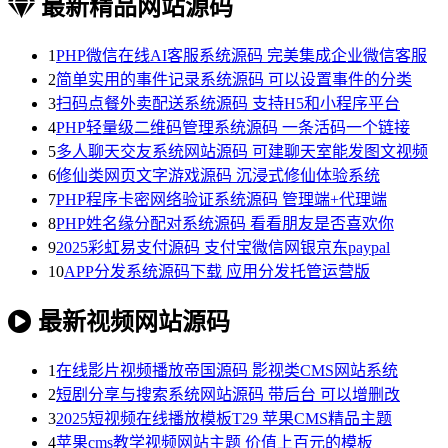
最新精品网站源码
1
PHP微信在线AI客服系统源码 完美集成企业微信客服
2
简单实用的事件记录系统源码 可以设置事件的分类
3
扫码点餐外卖配送系统源码 支持H5和小程序平台
4
PHP轻量级二维码管理系统源码 一条活码一个链接
5
多人聊天交友系统网站源码 可建聊天室能发图文视频
6
修仙类网页文字游戏源码 沉浸式修仙体验系统
7
PHP程序卡密网络验证系统源码 管理端+代理端
8
PHP姓名缘分配对系统源码 看看朋友是否喜欢你
9
2025彩虹易支付源码 支付宝微信网银京东paypal
10
APP分发系统源码下载 应用分发托管运营版
最新视频网站源码
1
在线影片视频播放帝国源码 影视类CMS网站系统
2
短剧分享与搜索系统网站源码 带后台 可以增删改
3
2025短视频在线播放模板T29 苹果CMS精品主题
4
苹果cms教学视频网站主题 价值上百元的模板