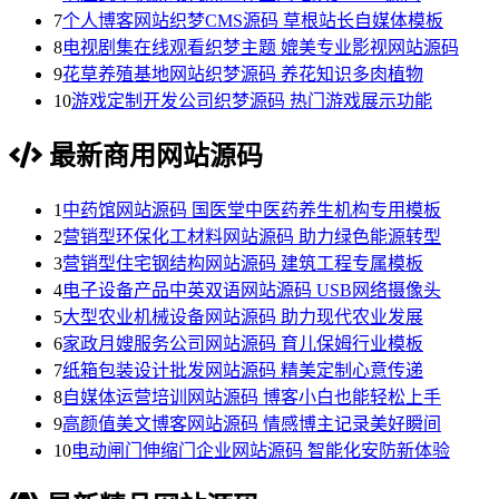
7
个人博客网站织梦CMS源码 草根站长自媒体模板
8
电视剧集在线观看织梦主题 媲美专业影视网站源码
9
花草养殖基地网站织梦源码 养花知识多肉植物
10
游戏定制开发公司织梦源码 热门游戏展示功能
最新商用网站源码
1
中药馆网站源码 国医堂中医药养生机构专用模板
2
营销型环保化工材料网站源码 助力绿色能源转型
3
营销型住宅钢结构网站源码 建筑工程专属模板
4
电子设备产品中英双语网站源码 USB网络摄像头
5
大型农业机械设备网站源码 助力现代农业发展
6
家政月嫂服务公司网站源码 育儿保姆行业模板
7
纸箱包装设计批发网站源码 精美定制心意传递
8
自媒体运营培训网站源码 博客小白也能轻松上手
9
高颜值美文博客网站源码 情感博主记录美好瞬间
10
电动闸门伸缩门企业网站源码 智能化安防新体验