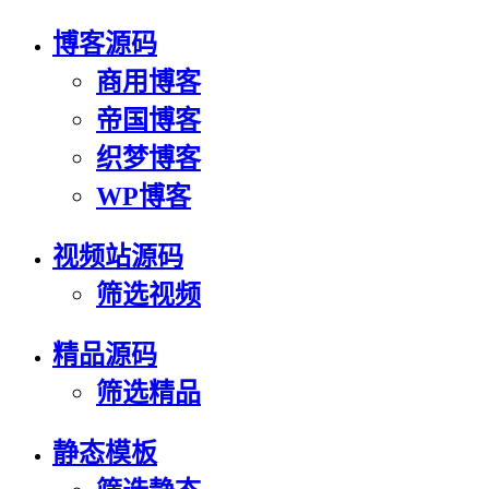
博客源码
商用博客
帝国博客
织梦博客
WP博客
视频站源码
筛选视频
精品源码
筛选精品
静态模板