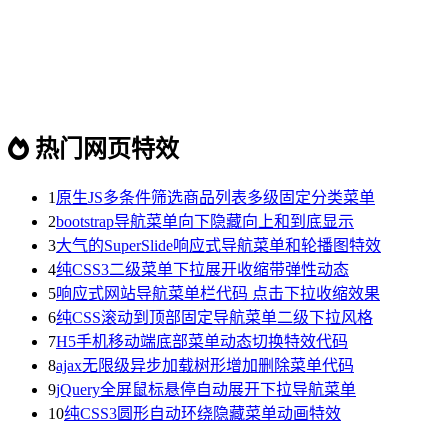
热门网页特效
1
原生JS多条件筛选商品列表多级固定分类菜单
2
bootstrap导航菜单向下隐藏向上和到底显示
3
大气的SuperSlide响应式导航菜单和轮播图特效
4
纯CSS3二级菜单下拉展开收缩带弹性动态
5
响应式网站导航菜单栏代码 点击下拉收缩效果
6
纯CSS滚动到顶部固定导航菜单二级下拉风格
7
H5手机移动端底部菜单动态切换特效代码
8
ajax无限级异步加载树形增加删除菜单代码
9
jQuery全屏鼠标悬停自动展开下拉导航菜单
10
纯CSS3圆形自动环绕隐藏菜单动画特效