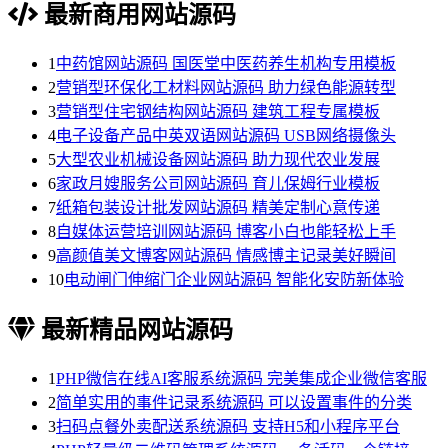
最新商用网站源码
1
中药馆网站源码 国医堂中医药养生机构专用模板
2
营销型环保化工材料网站源码 助力绿色能源转型
3
营销型住宅钢结构网站源码 建筑工程专属模板
4
电子设备产品中英双语网站源码 USB网络摄像头
5
大型农业机械设备网站源码 助力现代农业发展
6
家政月嫂服务公司网站源码 育儿保姆行业模板
7
纸箱包装设计批发网站源码 精美定制心意传递
8
自媒体运营培训网站源码 博客小白也能轻松上手
9
高颜值美文博客网站源码 情感博主记录美好瞬间
10
电动闸门伸缩门企业网站源码 智能化安防新体验
最新精品网站源码
1
PHP微信在线AI客服系统源码 完美集成企业微信客服
2
简单实用的事件记录系统源码 可以设置事件的分类
3
扫码点餐外卖配送系统源码 支持H5和小程序平台