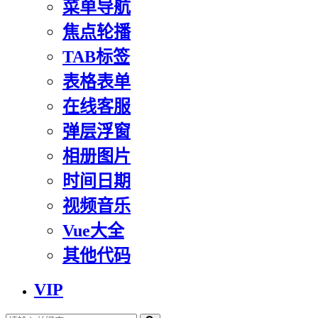
菜单导航
焦点轮播
TAB标签
表格表单
在线客服
弹层浮窗
相册图片
时间日期
视频音乐
Vue大全
其他代码
VIP