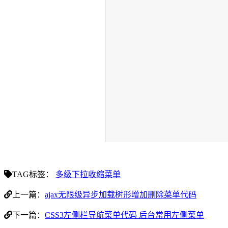
TAG标签：
多级下拉收缩菜单
上一篇：
ajax无限级异步加载树形增加删除菜单代码
下一篇：
CSS3左侧栏导航菜单代码 后台常用左侧菜单