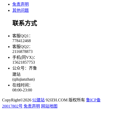
免责声明
其他问题
联系方式
客服QQ1：
778412468
客服QQ2：
2116878873
手机(同VX)：
15621857753
公众号：齐鲁
建站
(qilujianzhan)
在线时间：
08:00-23:00
CopyRight©2026
92建站
92JZH.COM 版权所有
鲁ICP备
20017802号
免责声明
网站地图