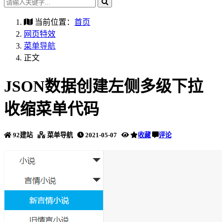
当前位置：
首页
网页特效
菜单导航
正文
JSON数据创建左侧多级下拉
收缩菜单代码
92建站
菜单导航
2021-05-07
收藏
评论