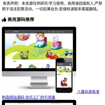
免责声明：本资源仅供研究/学习使用，商用请找版权人;严禁
用于违法犯罪活动，一切后果自负;若侵权请联系客服删除。
商用源码推荐
儿童玩具批发
制造网站源码 欢乐工厂的引领者