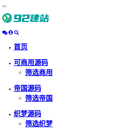
浮
动
导
航
首页
可商用源码
筛选商用
帝国源码
筛选帝国
织梦源码
筛选织梦