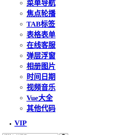
菜单导航
焦点轮播
TAB标签
表格表单
在线客服
弹层浮窗
相册图片
时间日期
视频音乐
Vue大全
其他代码
VIP