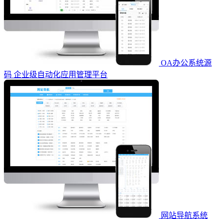
OA办公系统源
码 企业级自动化应用管理平台
网站导航系统