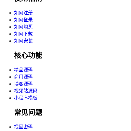
如何注册
如何登录
如何购买
如何下载
如何安装
核心功能
精品源码
商用源码
博客源码
视频站源码
小程序模板
常见问题
找回密码