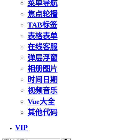
菜单导航
焦点轮播
TAB标签
表格表单
在线客服
弹层浮窗
相册图片
时间日期
视频音乐
Vue大全
其他代码
VIP