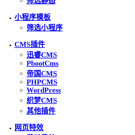
筛选静态
小程序模板
筛选小程序
CMS插件
迅睿CMS
PbootCms
帝国CMS
PHPCMS
WordPress
织梦CMS
其他插件
网页特效