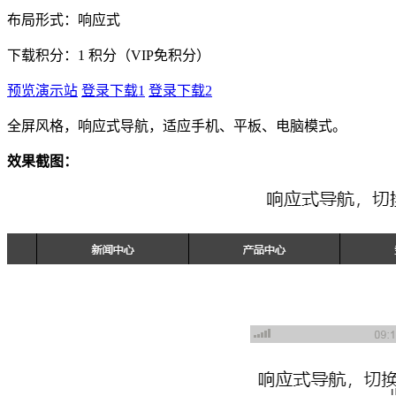
布局形式：响应式
下载积分：
1
积分（VIP免积分）
预览演示站
登录下载1
登录下载2
全屏风格，响应式导航，适应手机、平板、电脑模式。
效果截图：