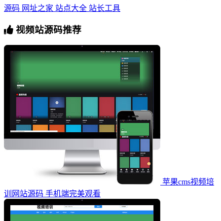
源码 网址之家 站点大全 站长工具
视频站源码推荐
苹果cms视频培
训网站源码 手机端完美观看