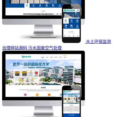
水土环保监测
治理网站源码 污水固废空气处理