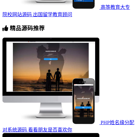
高等教育大专
院校网站源码 出国留学教育顾问
精品源码推荐
PHP姓名缘分配
对系统源码 看看朋友是否喜欢你