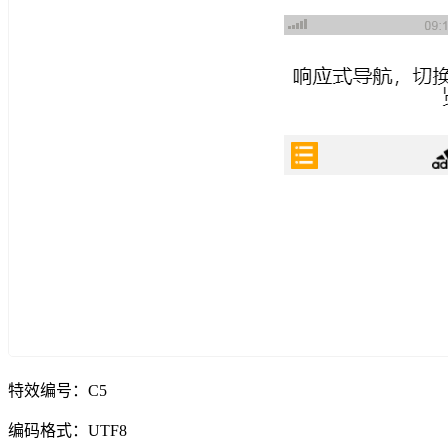
特效编号：C5
编码格式：UTF8