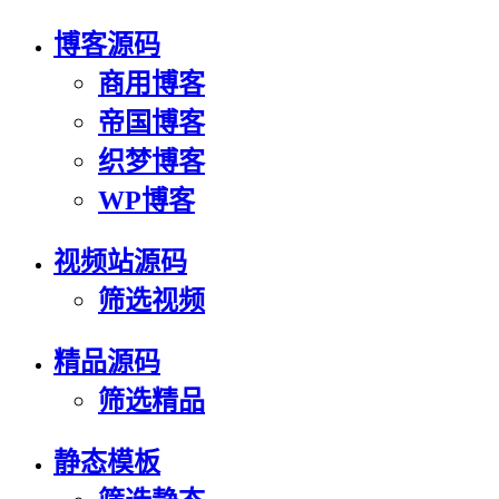
博客源码
商用博客
帝国博客
织梦博客
WP博客
视频站源码
筛选视频
精品源码
筛选精品
静态模板