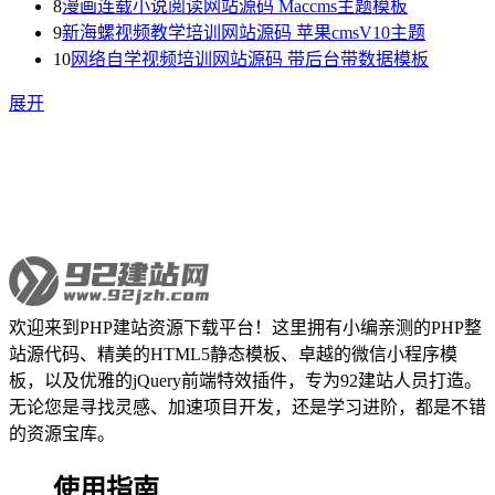
8
漫画连载小说阅读网站源码 Maccms主题模板
9
新海螺视频教学培训网站源码 苹果cmsV10主题
10
网络自学视频培训网站源码 带后台带数据模板
展开
欢迎来到PHP建站资源下载平台！这里拥有小编亲测的PHP整
站源代码、精美的HTML5静态模板、卓越的微信小程序模
板，以及优雅的jQuery前端特效插件，专为92建站人员打造。
无论您是寻找灵感、加速项目开发，还是学习进阶，都是不错
的资源宝库。
使用指南