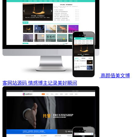
高颜值美文博
客网站源码 情感博主记录美好瞬间