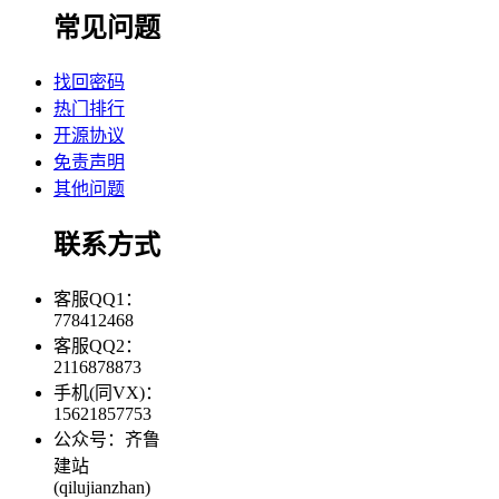
常见问题
找回密码
热门排行
开源协议
免责声明
其他问题
联系方式
客服QQ1：
778412468
客服QQ2：
2116878873
手机(同VX)：
15621857753
公众号：齐鲁
建站
(qilujianzhan)