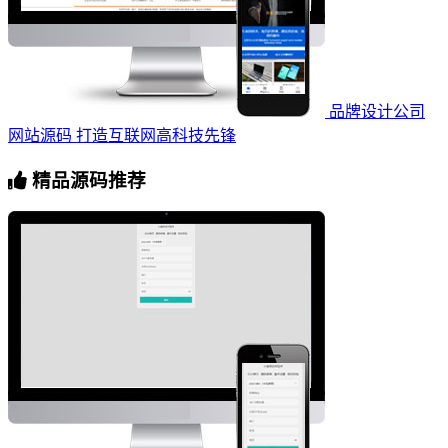
品牌设计公司
网站源码 打造互联网高科技先锋
精品源码推荐