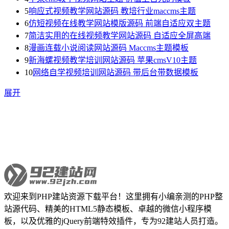
5
响应式视频教学网站源码 教培行业maccms主题
6
仿短视频在线教学网站模版源码 前端自适应双主题
7
简洁实用的在线视频教学网站源码 自适应全屏高端
8
漫画连载小说阅读网站源码 Maccms主题模板
9
新海螺视频教学培训网站源码 苹果cmsV10主题
10
网络自学视频培训网站源码 带后台带数据模板
展开
欢迎来到PHP建站资源下载平台！这里拥有小编亲测的PHP整
站源代码、精美的HTML5静态模板、卓越的微信小程序模
板，以及优雅的jQuery前端特效插件，专为92建站人员打造。