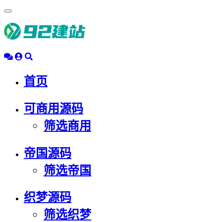
浮
动
导
航
首页
可商用源码
筛选商用
帝国源码
筛选帝国
织梦源码
筛选织梦