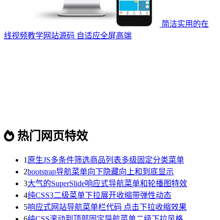
简洁实用的在
线视频教学网站源码 自适应全屏高端
热门网页特效
1
原生JS多条件筛选商品列表多级固定分类菜单
2
bootstrap导航菜单向下隐藏向上和到底显示
3
大气的SuperSlide响应式导航菜单和轮播图特效
4
纯CSS3二级菜单下拉展开收缩带弹性动态
5
响应式网站导航菜单栏代码 点击下拉收缩效果
6
纯CSS滚动到顶部固定导航菜单二级下拉风格