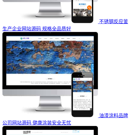
不锈钢反应釜
生产企业网站源码 规格全品质好
油漆涂料品牌
公司网站源码 健康涂装安全无忧