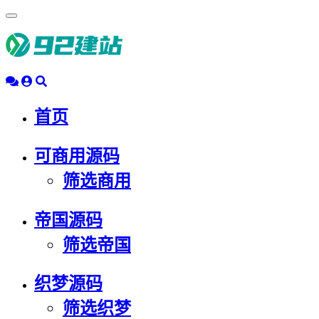
浮
动
导
航
首页
可商用源码
筛选商用
帝国源码
筛选帝国
织梦源码
筛选织梦