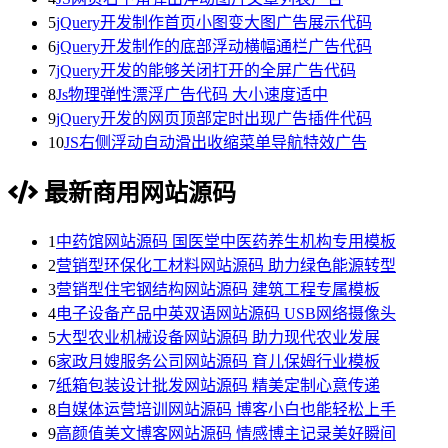
5
jQuery开发制作首页小图变大图广告展示代码
6
jQuery开发制作的底部浮动横幅通栏广告代码
7
jQuery开发的能够关闭打开的全屏广告代码
8
Js物理弹性漂浮广告代码 大小速度适中
9
jQuery开发的网页顶部定时出现广告插件代码
10
JS右侧浮动自动滑出收缩菜单导航特效广告
最新商用网站源码
1
中药馆网站源码 国医堂中医药养生机构专用模板
2
营销型环保化工材料网站源码 助力绿色能源转型
3
营销型住宅钢结构网站源码 建筑工程专属模板
4
电子设备产品中英双语网站源码 USB网络摄像头
5
大型农业机械设备网站源码 助力现代农业发展
6
家政月嫂服务公司网站源码 育儿保姆行业模板
7
纸箱包装设计批发网站源码 精美定制心意传递
8
自媒体运营培训网站源码 博客小白也能轻松上手
9
高颜值美文博客网站源码 情感博主记录美好瞬间