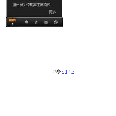
25条
<
1
2
>