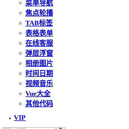
菜单导航
焦点轮播
TAB标签
表格表单
在线客服
弹层浮窗
相册图片
时间日期
视频音乐
Vue大全
其他代码
VIP