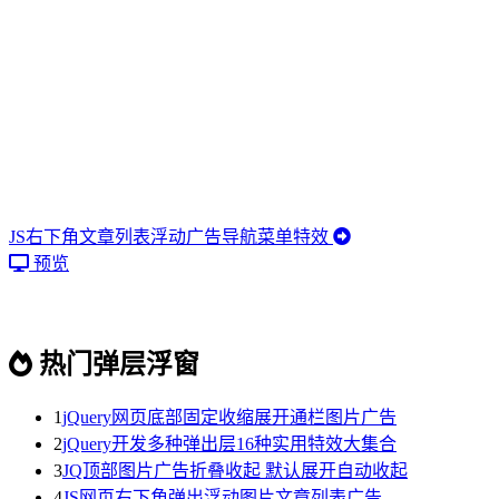
JS右下角文章列表浮动广告导航菜单特效
预览
热门弹层浮窗
1
jQuery网页底部固定收缩展开通栏图片广告
2
jQuery开发多种弹出层16种实用特效大集合
3
JQ顶部图片广告折叠收起 默认展开自动收起
4
JS网页右下角弹出浮动图片文章列表广告