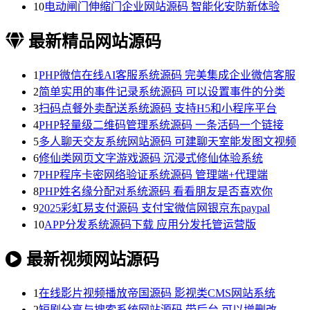
10
电动闸门伸缩门企业网站源码 智能化安防新体验
最新精品网站源码
1
PHP微信在线AI客服系统源码 完美集成企业微信客服
2
简单实用的事件记录系统源码 可以设置事件的分类
3
扫码点餐外卖配送系统源码 支持H5和小程序平台
4
PHP轻量级二维码管理系统源码 一条活码一个链接
5
多人聊天交友系统网站源码 可建聊天室能发图文视频
6
修仙类网页文字游戏源码 沉浸式修仙体验系统
7
PHP程序卡密网络验证系统源码 管理端+代理端
8
PHP姓名缘分配对系统源码 看看朋友是否喜欢你
9
2025彩虹易支付源码 支付宝微信网银京东paypal
10
APP分发系统源码下载 应用分发托管运营版
最新视频网站源码
1
在线影片视频播放帝国源码 影视类CMS网站系统
2
短剧分享与搜索系统网站源码 带后台 可以增删改