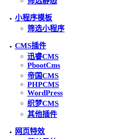
筛选静态
小程序模板
筛选小程序
CMS插件
迅睿CMS
PbootCms
帝国CMS
PHPCMS
WordPress
织梦CMS
其他插件
网页特效