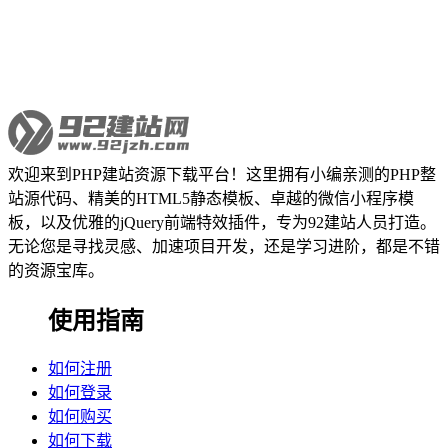
欢迎来到PHP建站资源下载平台！这里拥有小编亲测的PHP整
站源代码、精美的HTML5静态模板、卓越的微信小程序模
板，以及优雅的jQuery前端特效插件，专为92建站人员打造。
无论您是寻找灵感、加速项目开发，还是学习进阶，都是不错
的资源宝库。
使用指南
如何注册
如何登录
如何购买
如何下载