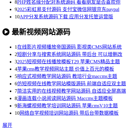
8
PHP姓名缘分配对系统源码 看看朋友是否喜欢你
9
2025彩虹易支付源码 支付宝微信网银京东paypal
10
APP分发系统源码下载 应用分发托管运营版
最新视频网站源码
1
在线影片视频播放帝国源码 影视类CMS网站系统
2
短剧分享与搜索系统网站源码 带后台 可以增删改
3
2025短视频在线播放模板T29 苹果CMS精品主题
4
苹果cms教学视频网站主题 价值上百元的模板
5
响应式视频教学网站源码 教培行业maccms主题
6
仿短视频在线教学网站模版源码 前端自适应双主题
7
简洁实用的在线视频教学网站源码 自适应全屏高端
8
漫画连载小说阅读网站源码 Maccms主题模板
9
新海螺视频教学培训网站源码 苹果cmsV10主题
10
网络自学视频培训网站源码 带后台带数据模板
展开