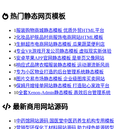
热门静态网页模板
1
服装购物商城静态模板 优质外贸HTML平台
2
化妆品护肤品时尚服饰电商网站HTML模板
3
生鲜超市电商网站静态模板 瓜果蔬菜便利店
4
专业VR游戏开发公司静态模板 虚拟现实新体验
5
安卓苹果APP官网静态模板 是单页又像网站
6
响应式品牌衣帽服装静态模板 运动潮流新风尚
7
专为小区物业打造的后台管理系统静态模板
8
图片交易市场静态模板 企业级图库买卖网站
9
保姆月嫂接单网站静态模板 打造贴心家政平台
10
全套Xenon-Admin静态模板 高效后台管理系统
最新商用网站源码
1
中药馆网站源码 国医堂中医药养生机构专用模板
2
营销型环保化工材料网站源码 助力绿色能源转型