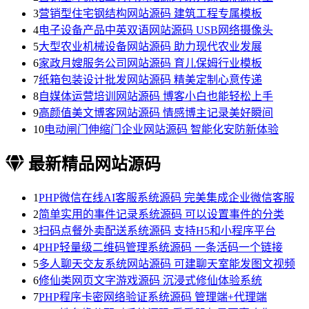
3
营销型住宅钢结构网站源码 建筑工程专属模板
4
电子设备产品中英双语网站源码 USB网络摄像头
5
大型农业机械设备网站源码 助力现代农业发展
6
家政月嫂服务公司网站源码 育儿保姆行业模板
7
纸箱包装设计批发网站源码 精美定制心意传递
8
自媒体运营培训网站源码 博客小白也能轻松上手
9
高颜值美文博客网站源码 情感博主记录美好瞬间
10
电动闸门伸缩门企业网站源码 智能化安防新体验
最新精品网站源码
1
PHP微信在线AI客服系统源码 完美集成企业微信客服
2
简单实用的事件记录系统源码 可以设置事件的分类
3
扫码点餐外卖配送系统源码 支持H5和小程序平台
4
PHP轻量级二维码管理系统源码 一条活码一个链接
5
多人聊天交友系统网站源码 可建聊天室能发图文视频
6
修仙类网页文字游戏源码 沉浸式修仙体验系统
7
PHP程序卡密网络验证系统源码 管理端+代理端