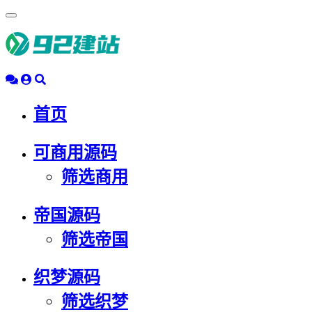
浮
动
导
航
首页
可商用源码
筛选商用
帝国源码
筛选帝国
织梦源码
筛选织梦