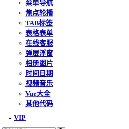
菜单导航
焦点轮播
TAB标签
表格表单
在线客服
弹层浮窗
相册图片
时间日期
视频音乐
Vue大全
其他代码
VIP