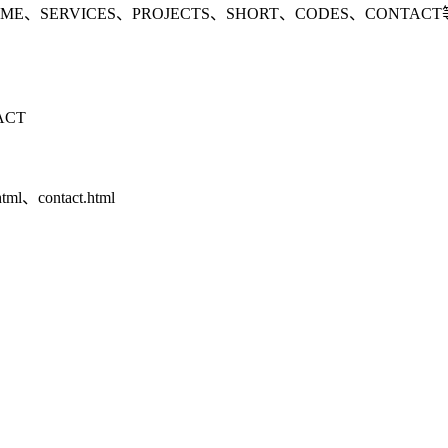
SERVICES、PROJECTS、SHORT、CODES、CON
ACT
html、contact.html