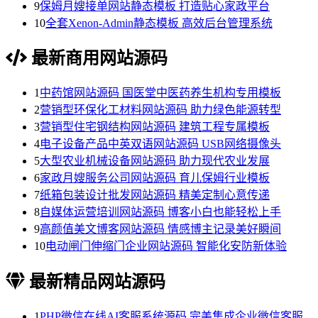
9
保姆月嫂接单网站静态模板 打造贴心家政平台
10
全套Xenon-Admin静态模板 高效后台管理系统
最新商用网站源码
1
中药馆网站源码 国医堂中医药养生机构专用模板
2
营销型环保化工材料网站源码 助力绿色能源转型
3
营销型住宅钢结构网站源码 建筑工程专属模板
4
电子设备产品中英双语网站源码 USB网络摄像头
5
大型农业机械设备网站源码 助力现代农业发展
6
家政月嫂服务公司网站源码 育儿保姆行业模板
7
纸箱包装设计批发网站源码 精美定制心意传递
8
自媒体运营培训网站源码 博客小白也能轻松上手
9
高颜值美文博客网站源码 情感博主记录美好瞬间
10
电动闸门伸缩门企业网站源码 智能化安防新体验
最新精品网站源码
1
PHP微信在线AI客服系统源码 完美集成企业微信客服