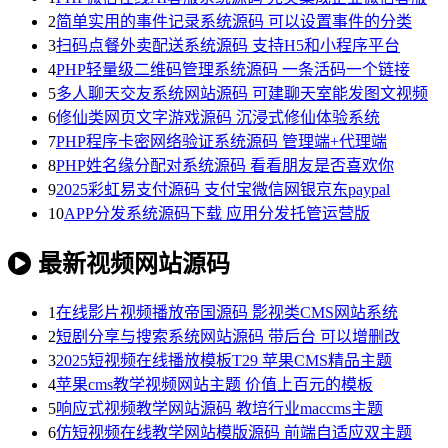
2
简单实用的事件记录系统源码 可以设置事件的分类
3
扫码点餐外卖配送系统源码 支持H5和小程序平台
4
PHP轻量级二维码管理系统源码 一条活码一个链接
5
多人聊天交友系统网站源码 可建聊天室能发图文视频
6
修仙类网页文字游戏源码 沉浸式修仙体验系统
7
PHP程序卡密网络验证系统源码 管理端+代理端
8
PHP姓名缘分配对系统源码 看看朋友是否喜欢你
9
2025彩虹易支付源码 支付宝微信网银京东paypal
10
APP分发系统源码下载 应用分发托管运营版
最新视频网站源码
1
在线影片视频播放帝国源码 影视类CMS网站系统
2
短剧分享与搜索系统网站源码 带后台 可以增删改
3
2025短视频在线播放模板T29 苹果CMS精品主题
4
苹果cms教学视频网站主题 价值上百元的模板
5
响应式视频教学网站源码 教培行业maccms主题
6
仿短视频在线教学网站模版源码 前端自适应双主题