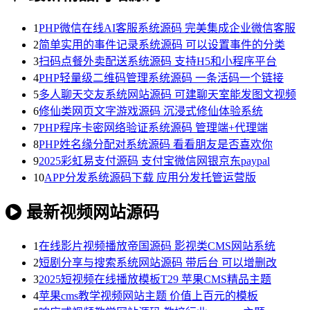
1
PHP微信在线AI客服系统源码 完美集成企业微信客服
2
简单实用的事件记录系统源码 可以设置事件的分类
3
扫码点餐外卖配送系统源码 支持H5和小程序平台
4
PHP轻量级二维码管理系统源码 一条活码一个链接
5
多人聊天交友系统网站源码 可建聊天室能发图文视频
6
修仙类网页文字游戏源码 沉浸式修仙体验系统
7
PHP程序卡密网络验证系统源码 管理端+代理端
8
PHP姓名缘分配对系统源码 看看朋友是否喜欢你
9
2025彩虹易支付源码 支付宝微信网银京东paypal
10
APP分发系统源码下载 应用分发托管运营版
最新视频网站源码
1
在线影片视频播放帝国源码 影视类CMS网站系统
2
短剧分享与搜索系统网站源码 带后台 可以增删改
3
2025短视频在线播放模板T29 苹果CMS精品主题
4
苹果cms教学视频网站主题 价值上百元的模板