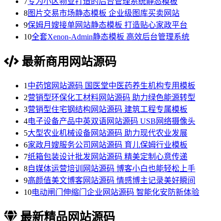
7
专为小区物业打造的后台管理系统静态模板
8
图片交易市场静态模板 企业级图库买卖网站
9
保姆月嫂接单网站静态模板 打造贴心家政平台
10
全套Xenon-Admin静态模板 高效后台管理系统
最新商用网站源码
1
中药馆网站源码 国医堂中医药养生机构专用模板
2
营销型环保化工材料网站源码 助力绿色能源转型
3
营销型住宅钢结构网站源码 建筑工程专属模板
4
电子设备产品中英双语网站源码 USB网络摄像头
5
大型农业机械设备网站源码 助力现代农业发展
6
家政月嫂服务公司网站源码 育儿保姆行业模板
7
纸箱包装设计批发网站源码 精美定制心意传递
8
自媒体运营培训网站源码 博客小白也能轻松上手
9
高颜值美文博客网站源码 情感博主记录美好瞬间
10
电动闸门伸缩门企业网站源码 智能化安防新体验
最新精品网站源码