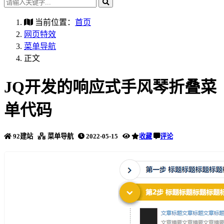
当前位置：
首页
网页特效
菜单导航
正文
JQ开发的响应式手风琴折叠菜
单代码
92建站
菜单导航
2022-05-15
收藏
评论