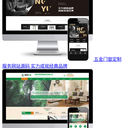
五金门窗定制
服务网站源码 实力成就经典品牌