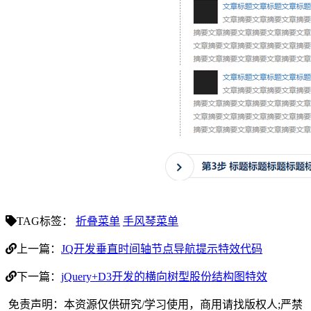
TAG标签：
折叠菜单
手风琴菜单
上一篇：
JQ开发垂直时间轴节点导航提示特效代码
下一篇：
jQuery+D3开发的横向树型股份结构图特效
免责声明：本资源仅供研究/学习使用，商用请找版权人;严禁