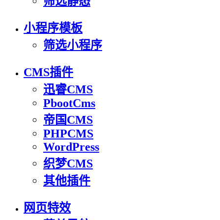
筛选静态
小程序模板
筛选小程序
CMS插件
迅睿CMS
PbootCms
帝国CMS
PHPCMS
WordPress
织梦CMS
其他插件
网页特效