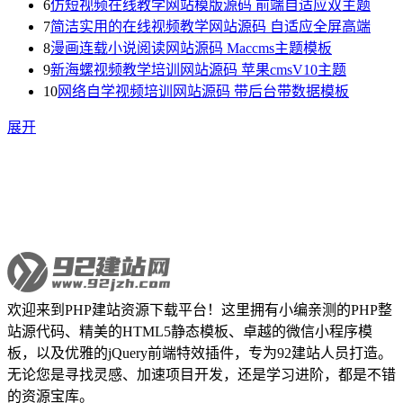
6
仿短视频在线教学网站模版源码 前端自适应双主题
7
简洁实用的在线视频教学网站源码 自适应全屏高端
8
漫画连载小说阅读网站源码 Maccms主题模板
9
新海螺视频教学培训网站源码 苹果cmsV10主题
10
网络自学视频培训网站源码 带后台带数据模板
展开
欢迎来到PHP建站资源下载平台！这里拥有小编亲测的PHP整
站源代码、精美的HTML5静态模板、卓越的微信小程序模
板，以及优雅的jQuery前端特效插件，专为92建站人员打造。
无论您是寻找灵感、加速项目开发，还是学习进阶，都是不错
的资源宝库。