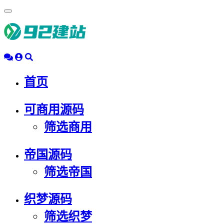
浮
动
导
航
首页
可商用源码
筛选商用
帝国源码
筛选帝国
织梦源码
筛选织梦