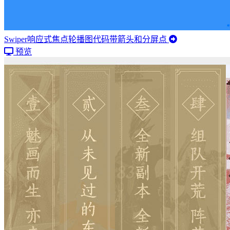
Swiper响应式焦点轮播图代码带箭头和分屏点
预览