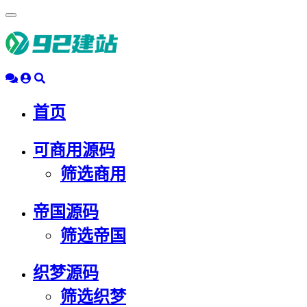
浮
动
导
航
首页
可商用源码
筛选商用
帝国源码
筛选帝国
织梦源码
筛选织梦