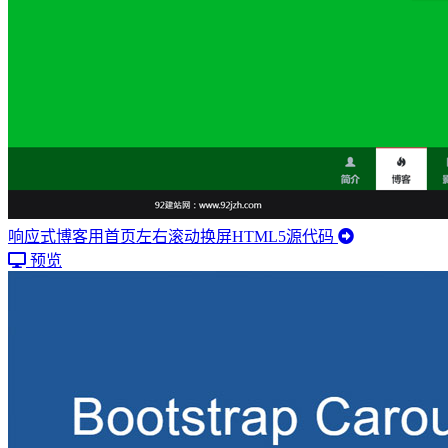
响应式博客用首页左右滚动换屏HTML5源代码
预览