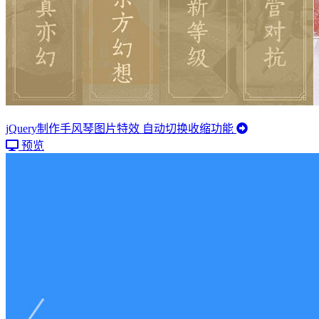
jQuery制作手风琴图片特效 自动切换收缩功能
预览