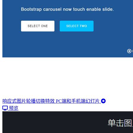
响应式图片轮播切换特效 PC端和手机端幻灯片
预览