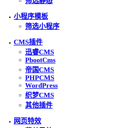
筛选静态
小程序模板
筛选小程序
CMS插件
迅睿CMS
PbootCms
帝国CMS
PHPCMS
WordPress
织梦CMS
其他插件
网页特效