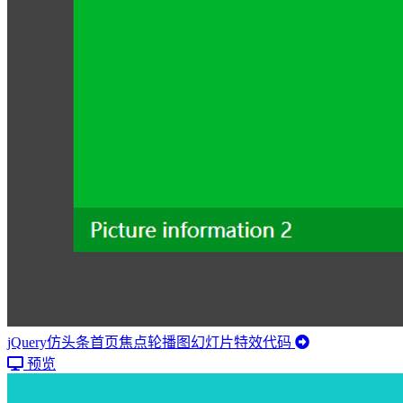
jQuery仿头条首页焦点轮播图幻灯片特效代码
预览