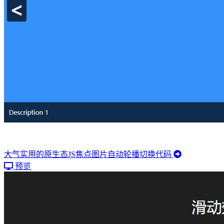
大气实用的原生态JS焦点图片自动轮播切换代码
预览