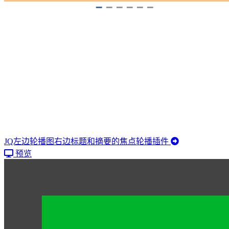
JQ左边轮播图右边标题和摘要的焦点轮播插件
预览