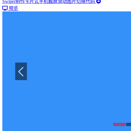
Swiper制作卡片式手机触屏滑动图片切换代码
预览