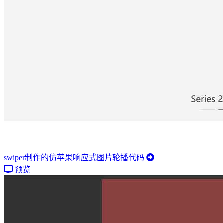
swiper制作的仿苹果响应式图片轮播代码
预览