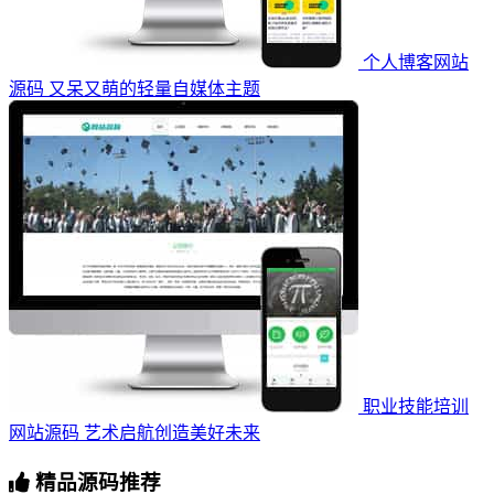
个人博客网站
源码 又呆又萌的轻量自媒体主题
职业技能培训
网站源码 艺术启航创造美好未来
精品源码推荐