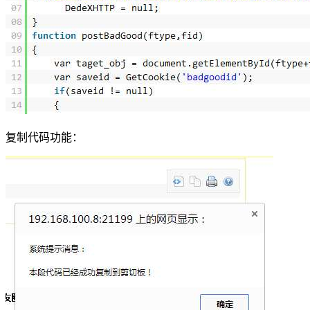
复制代码功能：