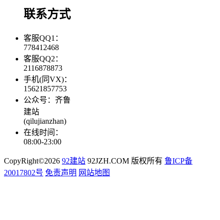
联系方式
客服QQ1：
778412468
客服QQ2：
2116878873
手机(同VX)：
15621857753
公众号：齐鲁
建站
(qilujianzhan)
在线时间：
08:00-23:00
CopyRight©2026
92建站
92JZH.COM 版权所有
鲁ICP备
20017802号
免责声明
网站地图