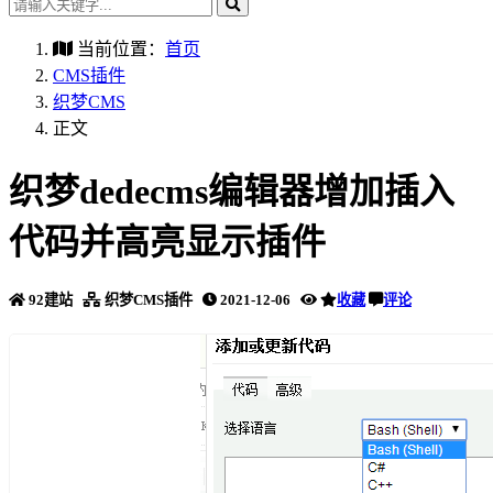
当前位置：
首页
CMS插件
织梦CMS
正文
织梦dedecms编辑器增加插入
代码并高亮显示插件
92建站
织梦CMS插件
2021-12-06
收藏
评论