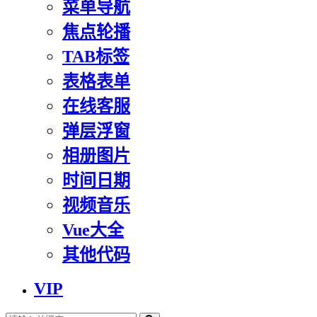
菜单导航
焦点轮播
TAB标签
表格表单
在线客服
弹层浮窗
相册图片
时间日期
视频音乐
Vue大全
其他代码
VIP