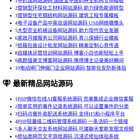
1
中药馆网站源码 国医堂中医药养生机构专用模板
2
营销型环保化工材料网站源码 助力绿色能源转型
3
营销型住宅钢结构网站源码 建筑工程专属模板
4
电子设备产品中英双语网站源码 USB网络摄像头
5
大型农业机械设备网站源码 助力现代农业发展
6
家政月嫂服务公司网站源码 育儿保姆行业模板
7
纸箱包装设计批发网站源码 精美定制心意传递
8
自媒体运营培训网站源码 博客小白也能轻松上手
9
高颜值美文博客网站源码 情感博主记录美好瞬间
10
电动闸门伸缩门企业网站源码 智能化安防新体验
最新精品网站源码
1
PHP微信在线AI客服系统源码 完美集成企业微信客服
2
简单实用的事件记录系统源码 可以设置事件的分类
3
扫码点餐外卖配送系统源码 支持H5和小程序平台
4
PHP轻量级二维码管理系统源码 一条活码一个链接
5
多人聊天交友系统网站源码 可建聊天室能发图文视频
6
修仙类网页文字游戏源码 沉浸式修仙体验系统