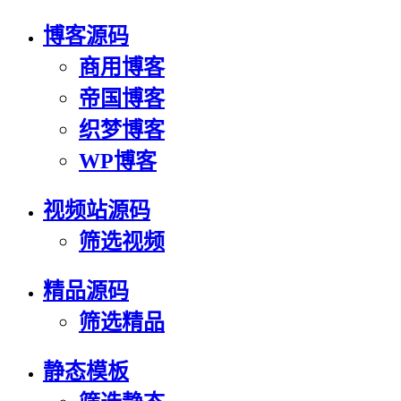
博客源码
商用博客
帝国博客
织梦博客
WP博客
视频站源码
筛选视频
精品源码
筛选精品
静态模板