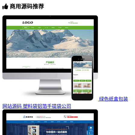
商用源码推荐
绿色纸盒包装
网站源码 塑料袋铝箔手提袋公司