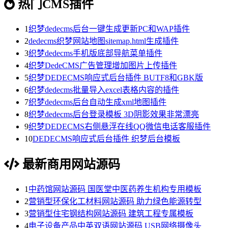
热门CMS插件
1
织梦dedecms后台一键生成更新PC和WAP插件
2
dedecms织梦网站地图sitemap.html生成插件
3
织梦dedecms手机版底部导航菜单插件
4
织梦DedeCMS广告管理增加图片上传插件
5
织梦DEDECMS响应式后台插件 BUTF8和GBK版
6
织梦dedecms批量导入excel表格内容的插件
7
织梦dedecms后台自动生成xml地图插件
8
织梦dedecms后台登录模板 3D阴影效果非常漂亮
9
织梦DEDECMS右侧悬浮在线QQ微信电话客服插件
10
DEDECMS响应式后台插件 织梦后台模板
最新商用网站源码
1
中药馆网站源码 国医堂中医药养生机构专用模板
2
营销型环保化工材料网站源码 助力绿色能源转型
3
营销型住宅钢结构网站源码 建筑工程专属模板
4
电子设备产品中英双语网站源码 USB网络摄像头