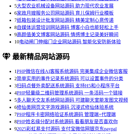
5
大型农业机械设备网站源码 助力现代农业发展
6
家政月嫂服务公司网站源码 育儿保姆行业模板
7
纸箱包装设计批发网站源码 精美定制心意传递
8
自媒体运营培训网站源码 博客小白也能轻松上手
9
高颜值美文博客网站源码 情感博主记录美好瞬间
10
电动闸门伸缩门企业网站源码 智能化安防新体验
最新精品网站源码
1
PHP微信在线AI客服系统源码 完美集成企业微信客服
2
简单实用的事件记录系统源码 可以设置事件的分类
3
扫码点餐外卖配送系统源码 支持H5和小程序平台
4
PHP轻量级二维码管理系统源码 一条活码一个链接
5
多人聊天交友系统网站源码 可建聊天室能发图文视频
6
修仙类网页文字游戏源码 沉浸式修仙体验系统
7
PHP程序卡密网络验证系统源码 管理端+代理端
8
PHP姓名缘分配对系统源码 看看朋友是否喜欢你
9
2025彩虹易支付源码 支付宝微信网银京东paypal