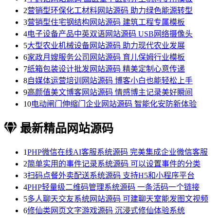
2
营销型环保化工材料网站源码 助力绿色能源转型
3
营销型住宅钢结构网站源码 建筑工程专属模板
4
电子设备产品中英双语网站源码 USB网络摄像头
5
大型农业机械设备网站源码 助力现代农业发展
6
家政月嫂服务公司网站源码 育儿保姆行业模板
7
纸箱包装设计批发网站源码 精美定制心意传递
8
自媒体运营培训网站源码 博客小白也能轻松上手
9
高颜值美文博客网站源码 情感博主记录美好瞬间
10
电动闸门伸缩门企业网站源码 智能化安防新体验
最新精品网站源码
1
PHP微信在线AI客服系统源码 完美集成企业微信客服
2
简单实用的事件记录系统源码 可以设置事件的分类
3
扫码点餐外卖配送系统源码 支持H5和小程序平台
4
PHP轻量级二维码管理系统源码 一条活码一个链接
5
多人聊天交友系统网站源码 可建聊天室能发图文视频
6
修仙类网页文字游戏源码 沉浸式修仙体验系统