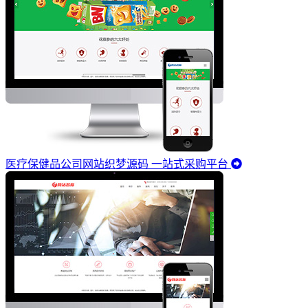
医疗保健品公司网站织梦源码 一站式采购平台