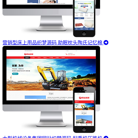
营销型床上用品织梦源码 助眠枕头陶氏记忆棉