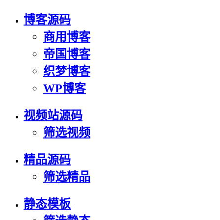
博客源码
商用博客
帝国博客
织梦博客
WP博客
视频站源码
筛选视频
精品源码
筛选精品
静态模板