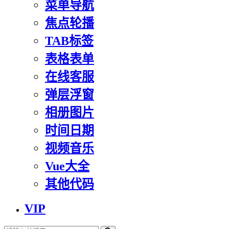
菜单导航
焦点轮播
TAB标签
表格表单
在线客服
弹层浮窗
相册图片
时间日期
视频音乐
Vue大全
其他代码
VIP