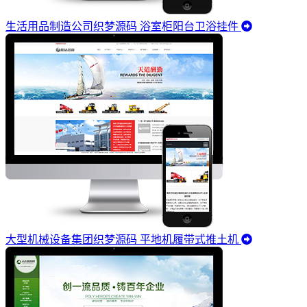
生活用品制造公司织梦源码 浴室柜阳台卫浴挂件
大型机械设备集团织梦源码 平地机履带式推土机