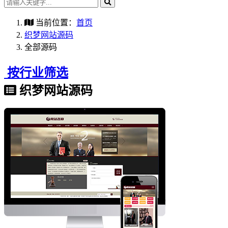
当前位置：
首页
织梦网站源码
全部源码
按行业筛选
织梦网站源码