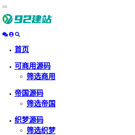
浮
动
导
航
首页
可商用源码
筛选商用
帝国源码
筛选帝国
织梦源码
筛选织梦