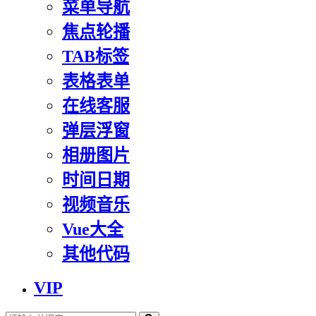
菜单导航
焦点轮播
TAB标签
表格表单
在线客服
弹层浮窗
相册图片
时间日期
视频音乐
Vue大全
其他代码
VIP